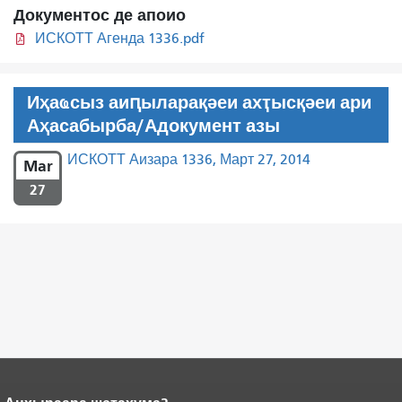
Документос де апоио
ИСКОТТ Агенда 1336.pdf
Иҳаҩсыз аиԥыларақәеи ахҭысқәеи ари
Аҳасабырба/Адокумент азы
ИСКОТТ Аизара 1336, Март 27, 2014
Mar
27