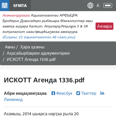
Пасар
SFMTA
Ана
ал
аԥс
Агәҽанҵарақәа
Аҵыхәтәантәи АРҾЫЦРА:
контенидо
Бродерик Дивисадеро рыбжьара Макаллистер аҿы
адиректор
аамҭа ацҵара ҟалеит. Аҭалара/Аҭыҵра 5 & 5R
Аҽаҩра
еиҭалагоит иааиԥмырҟьаӡакәа амаҵзура.
(Еиҳаны:
25
аҵыхәтәантәи 48 сааҭ рзы)
Аҩны
Ҳара ҳазкны
Аҳасабырбақәеи адокументқәеи
ИСКОТТ Агенда 1336.pdf
ИСКОТТ Агенда 1336.pdf
Абри еицаҳзеиҭаҳәа:
Феисбук
Твиттер
Линкеинд
Ахамыш, 2014 шықәса нарҭаа рыла 20