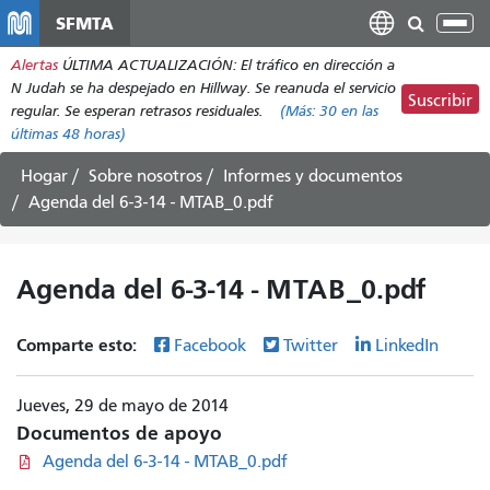
Pasar
SFMTA
Alt
al
nav
Alertas
ÚLTIMA ACTUALIZACIÓN: El tráfico en dirección a
contenido
N Judah se ha despejado en Hillway. Se reanuda el servicio
principal
Suscribir
regular. Se esperan retrasos residuales.
(Más:
30
en las
últimas 48 horas)
Hogar
Sobre nosotros
Informes y documentos
Agenda del 6-3-14 - MTAB_0.pdf
Agenda del 6-3-14 - MTAB_0.pdf
Comparte esto:
Facebook
Twitter
LinkedIn
Jueves, 29 de mayo de 2014
Documentos de apoyo
Agenda del 6-3-14 - MTAB_0.pdf