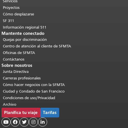
páginas.
Volver al principio del
Servicios
contenido principal
.
Proyectos
Cómo desplazarse
SF 311
Información regional 511
Mantente conectado
Quejas por discriminación
Centro de atención al cliente de SFMTA
Oficinas de SFMTA
Contáctanos
Sobre nosotros
Junta Directiva
Carreras profesionales
Cómo hacer negocios con la SFMTA
Ciudad y Condado de San Francisco
Condiciones de uso/Privacidad
Archivo
Planifica tu viaje
Tarifas




