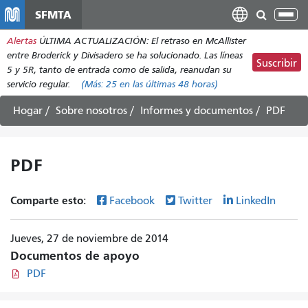
Pasar
SFMTA
Alt
al
nav
Alertas
ÚLTIMA ACTUALIZACIÓN: El retraso en McAllister
contenido
entre Broderick y Divisadero se ha solucionado. Las líneas
principal
Suscribir
5 y 5R, tanto de entrada como de salida, reanudan su
servicio regular.
(Más:
25
en las últimas 48 horas)
Hogar
Sobre nosotros
Informes y documentos
PDF
PDF
Comparte esto:
Facebook
Twitter
LinkedIn
Jueves, 27 de noviembre de 2014
Documentos de apoyo
PDF