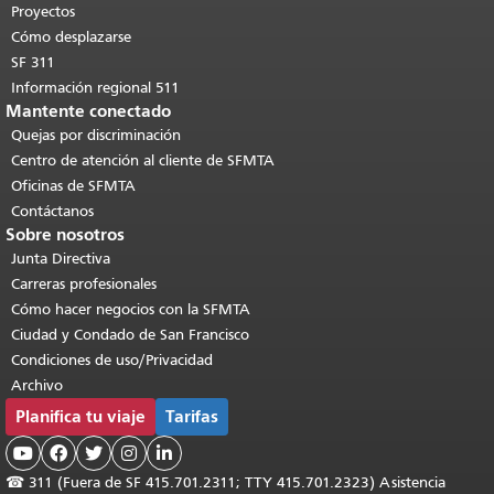
contenido principal
.
Proyectos
Cómo desplazarse
SF 311
Información regional 511
Mantente conectado
Quejas por discriminación
Centro de atención al cliente de SFMTA
Oficinas de SFMTA
Contáctanos
Sobre nosotros
Junta Directiva
Carreras profesionales
Cómo hacer negocios con la SFMTA
Ciudad y Condado de San Francisco
Condiciones de uso/Privacidad
Archivo
Planifica tu viaje
Tarifas





☎
311 (Fuera de SF 415.701.2311; TTY 415.701.2323) Asistencia