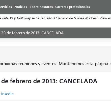
Pasar
ervicios
Noticias
Sobre nosotros
Carreras profesionales
al
contenido
calle 19 y Holloway se ha resuelto. El servicio de la línea M Ocean View e
principal
l 20 de febrero de 2013: CANCELADA
próximas reuniones y eventos. Mantenemos esta página c
0 de febrero de 2013: CANCELADA
LinkedIn