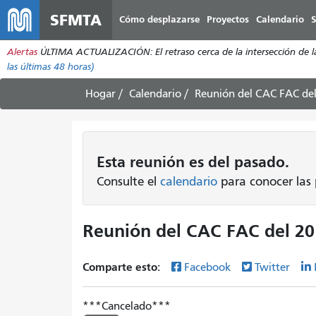
SFMTA
Cómo desplazarse
Proyectos
Calendario
S
Alertas
ÚLTIMA ACTUALIZACIÓN: El retraso cerca de la intersección de la 
las últimas 48 horas)
Hogar
Calendario
Reunión del CAC FAC de
Esta
reunión
es del pasado.
Consulte el
calendario
para conocer las 
Reunión del CAC FAC del 2
Comparte esto:
Facebook
Twitter
Cancelado