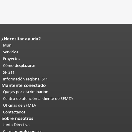
¿Necesitar ayuda?
Fin del contenido de la página.
El resto
de esta página se repite en todas las
Muni
páginas.
Volver al principio del
Servicios
contenido principal
.
Proyectos
Cómo desplazarse
SF 311
Información regional 511
Mantente conectado
Quejas por discriminación
Centro de atención al cliente de SFMTA
Oficinas de SFMTA
Contáctanos
Sobre nosotros
Junta Directiva
Carreras profesionales