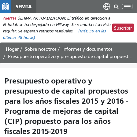
Pasar
SFMTA
Alt
al
nav
Alertas
ÚLTIMA ACTUALIZACIÓN: El tráfico en dirección a
contenido
N Judah se ha despejado en Hillway. Se reanuda el servicio
principal
Suscribir
regular. Se esperan retrasos residuales.
(Más:
30
en las
últimas 48 horas)
Hogar
Sobre nosotros
Informes y documentos
Presupuesto operativo y presupuesto de capital propuestos para los años fiscales 2015 y 2016 - Programa de mejoras de capital (CIP) propuesto para los años fiscales 2015-2019
Presupuesto operativo y
presupuesto de capital propuestos
para los años fiscales 2015 y 2016 -
Programa de mejoras de capital
(CIP) propuesto para los años
fiscales 2015-2019