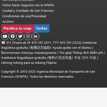
Cómo hacer negocios con la SFMTA
Ciudad y Condado de San Francisco
Condiciones de uso/Privacidad
Archivo
Planifica tu viaje
Tarifas





☎
311 (Fuera de SF 415.701.2311; TTY 415.701.2323) Asistencia
lingüística gratuita /
免費語言協助
/
Ayuda gratis con el idioma
/
Бесплатная помощь переводчиков
/
Trợ giúp Thông dịch Miễn phí
/
Assistance linguistique gratuite
/
無料の言語支援
/
무료 언어 지원
/
Libreng tulong para sa wikang Filipino
Copyright © 2013-2025 Agencia Municipal de Transporte de San
Francisco (SFMTA). Todos los derechos reservados.