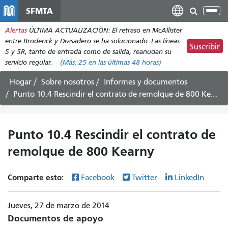
Pasar
SFMTA
Alt
al
nav
Alertas
ÚLTIMA ACTUALIZACIÓN: El retraso en McAllister
contenido
entre Broderick y Divisadero se ha solucionado. Las líneas
principal
Suscribir
5 y 5R, tanto de entrada como de salida, reanudan su
servicio regular.
(Más:
25
en las últimas 48 horas)
Hogar
Sobre nosotros
Informes y documentos
Punto 10.4 Rescindir el contrato de remolque de 800 Kearny
Punto 10.4 Rescindir el contrato de
remolque de 800 Kearny
Comparte esto:
Facebook
Twitter
LinkedIn
Jueves, 27 de marzo de 2014
Documentos de apoyo