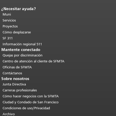
¿Necesitar ayuda?
Fin del contenido de la página.
El resto
de esta página se repite en todas las
Muni
páginas.
Volver al principio del
Servicios
contenido principal
.
Proyectos
Cómo desplazarse
SF 311
Información regional 511
Mantente conectado
Quejas por discriminación
Centro de atención al cliente de SFMTA
Oficinas de SFMTA
Contáctanos
Sobre nosotros
Junta Directiva
Carreras profesionales
Cómo hacer negocios con la SFMTA
Ciudad y Condado de San Francisco
Condiciones de uso/Privacidad
Archivo