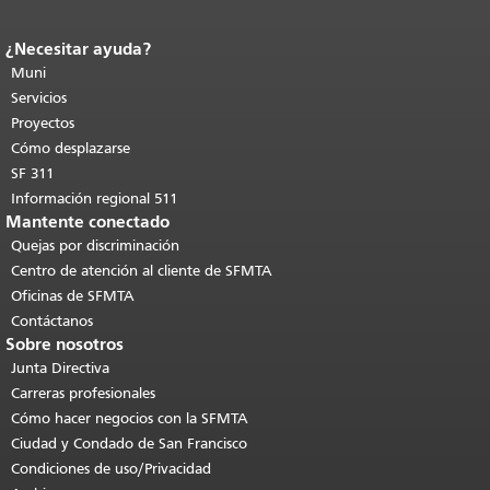
¿Necesitar ayuda?
Fin del contenido de la página.
El resto
de esta página se repite en todas las
Muni
páginas.
Volver al principio del
Servicios
contenido principal
.
Proyectos
Cómo desplazarse
SF 311
Información regional 511
Mantente conectado
Quejas por discriminación
Centro de atención al cliente de SFMTA
Oficinas de SFMTA
Contáctanos
Sobre nosotros
Junta Directiva
Carreras profesionales
Cómo hacer negocios con la SFMTA
Ciudad y Condado de San Francisco
Condiciones de uso/Privacidad