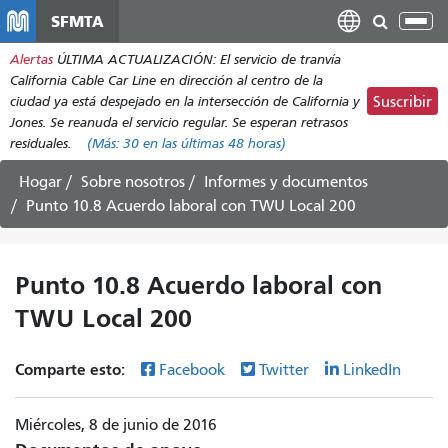
Pasar
SFMTA
Alt
al
nav
Alertas
ÚLTIMA ACTUALIZACIÓN: El servicio de tranvía
contenido
California Cable Car Line en dirección al centro de la
principal
ciudad ya está despejado en la intersección de California y
Suscribir
Jones. Se reanuda el servicio regular. Se esperan retrasos
residuales.
(Más:
30
en las últimas 48 horas)
Hogar
Sobre nosotros
Informes y documentos
Punto 10.8 Acuerdo laboral con TWU Local 200
Punto 10.8 Acuerdo laboral con
TWU Local 200
Comparte esto:
Facebook
Twitter
LinkedIn
Miércoles, 8 de junio de 2016