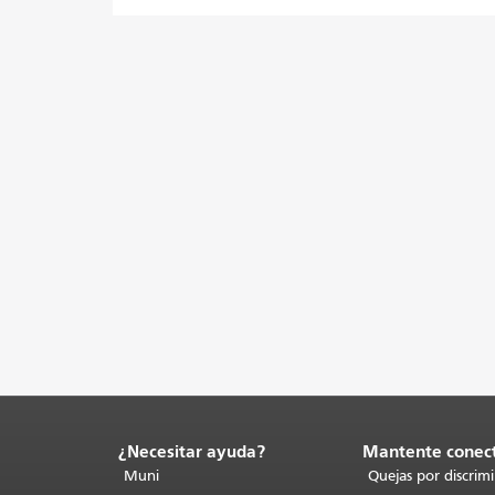
¿Necesitar ayuda?
Mantente conec
Fin
del
Muni
Quejas por discrim