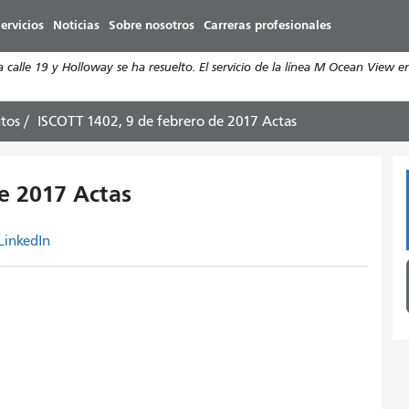
Pasar
ervicios
Noticias
Sobre nosotros
Carreras profesionales
al
contenido
calle 19 y Holloway se ha resuelto. El servicio de la línea M Ocean View e
principal
tos
ISCOTT 1402, 9 de febrero de 2017 Actas
e 2017 Actas
LinkedIn