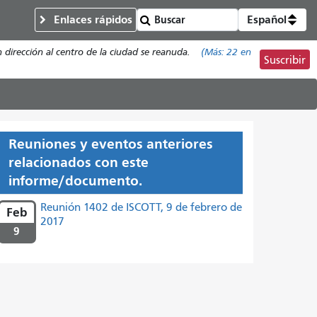
Enlaces rápidos
Español
n dirección al centro de la ciudad se reanuda.
(Más:
22
en
Suscribir
Reuniones y eventos anteriores
relacionados con este
informe/documento.
Reunión 1402 de ISCOTT, 9 de febrero de
Feb
2017
9