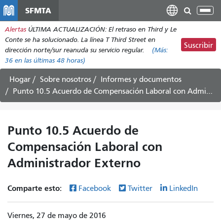
Pasar
SFMTA
Alt
al
nav
Alertas
ÚLTIMA ACTUALIZACIÓN: El retraso en Third y Le
contenido
Conte se ha solucionado. La línea T Third Street en
principal
Suscribir
dirección norte/sur reanuda su servicio regular.
(Más:
36
en las últimas 48 horas)
Hogar
Sobre nosotros
Informes y documentos
Punto 10.5 Acuerdo de Compensación Laboral con Administrador Externo
Punto 10.5 Acuerdo de
Compensación Laboral con
Administrador Externo
Comparte esto:
Facebook
Twitter
LinkedIn
Viernes, 27 de mayo de 2016