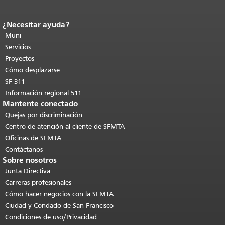
¿Necesitar ayuda?
Fin del contenido de la página.
El resto
de esta página se repite en todas las
Muni
páginas.
Volver al principio del
Servicios
contenido principal
.
Proyectos
Cómo desplazarse
SF 311
Información regional 511
Mantente conectado
Quejas por discriminación
Centro de atención al cliente de SFMTA
Oficinas de SFMTA
Contáctanos
Sobre nosotros
Junta Directiva
Carreras profesionales
Cómo hacer negocios con la SFMTA
Ciudad y Condado de San Francisco
Condiciones de uso/Privacidad