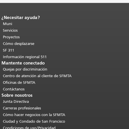
¿Necesitar ayuda?
Fin del contenido de la página.
El resto
de esta página se repite en todas las
Muni
páginas.
Volver al principio del
Servicios
contenido principal
.
Proyectos
Cómo desplazarse
SF 311
Información regional 511
Mantente conectado
Quejas por discriminación
Centro de atención al cliente de SFMTA
Oficinas de SFMTA
Contáctanos
Sobre nosotros
Junta Directiva
Carreras profesionales
Cómo hacer negocios con la SFMTA
Ciudad y Condado de San Francisco
Condiciones de uso/Privacidad