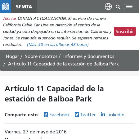
Pasar
SFMTA
Alt
al
nav
Alertas
ÚLTIMA ACTUALIZACIÓN: El servicio de tranvía
contenido
California Cable Car Line en dirección al centro de la
principal
ciudad ya está despejado en la intersección de California y
Suscribir
Jones. Se reanuda el servicio regular. Se esperan retrasos
residuales.
(Más:
30
en las últimas 48 horas)
Hogar
Sobre nosotros
Informes y documentos
Artículo 11 Capacidad de la estación de Balboa Park
Artículo 11 Capacidad de la
estación de Balboa Park
Comparte esto:
Facebook
Twitter
LinkedIn
Viernes, 27 de mayo de 2016