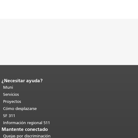
¿Necesitar ayuda?
Fin del contenido de la página.
El resto
de esta página se repite en todas las
Muni
páginas.
Volver al principio del
Servicios
contenido principal
.
Proyectos
Cómo desplazarse
SF 311
Información regional 511
Mantente conectado
Quejas por discriminación