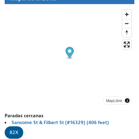
MapLibre
Paradas cercanas
Sansome St & Filbert St (#16329) (406 feet)
82X