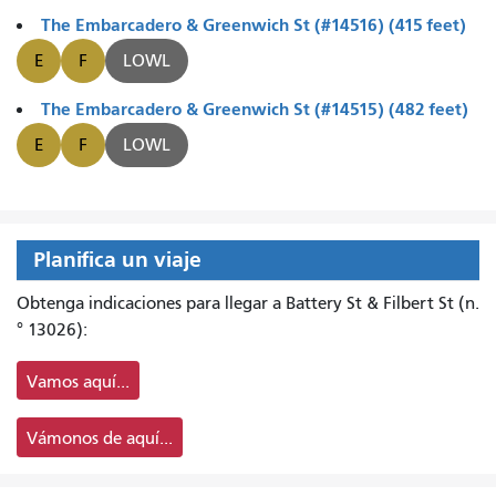
The Embarcadero & Greenwich St (#14516) (415 feet)
E
F
LOWL
The Embarcadero & Greenwich St (#14515) (482 feet)
E
F
LOWL
Planifica un viaje
Obtenga indicaciones para llegar a Battery St & Filbert St (n.
° 13026):
Vamos aquí...
Vámonos de aquí...