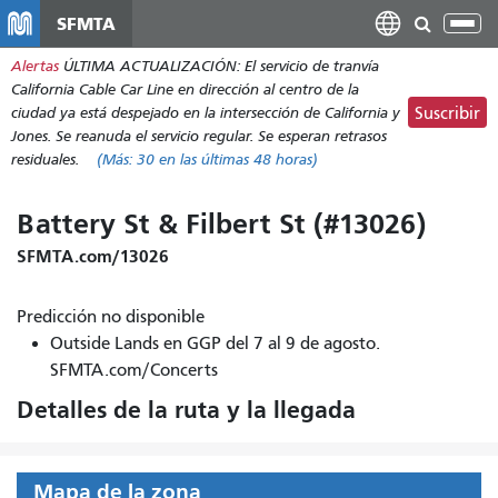
Pasar
SFMTA
Alt
al
nav
Alertas
ÚLTIMA ACTUALIZACIÓN: El servicio de tranvía
contenido
California Cable Car Line en dirección al centro de la
principal
ciudad ya está despejado en la intersección de California y
Suscribir
Jones. Se reanuda el servicio regular. Se esperan retrasos
residuales.
(Más:
30
en las últimas 48 horas)
Battery St & Filbert St (#13026)
SFMTA.com/13026
Predicción no disponible
Outside Lands en GGP del 7 al 9 de agosto.
SFMTA.com/Concerts
Detalles de la ruta y la llegada
Mapa de la zona