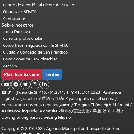
Centro de atención al cliente de SFMTA
Oficinas de SFMTA
Contáctanos
Sobre nosotros
Junta Directiva
Carreras profesionales
Cómo hacer negocios con la SFMTA
Ciudad y Condado de San Francisco
Condiciones de uso/Privacidad
Archivo
Planifica tu viaje
Tarifas





☎
311 (Fuera de SF 415.701.2311; TTY 415.701.2323) Asistencia
lingüística gratuita /
免費語言協助
/
Ayuda gratis con el idioma
/
Бесплатная помощь переводчиков
/
Trợ giúp Thông dịch Miễn phí
/
Assistance linguistique gratuite
/
無料の言語支援
/
무료 언어 지원
/
Libreng tulong para sa wikang Filipino
Copyright © 2013-2025 Agencia Municipal de Transporte de San