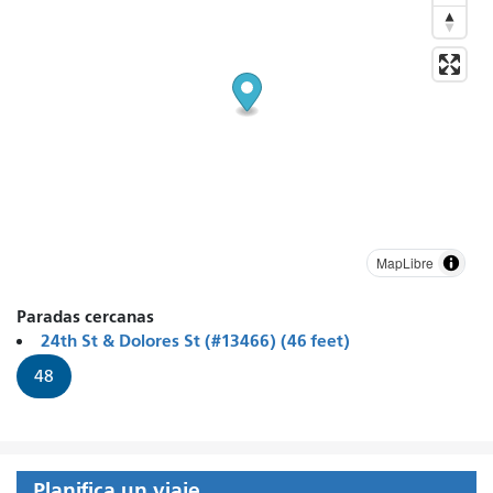
MapLibre
Paradas cercanas
24th St & Dolores St (#13466) (46 feet)
48
Planifica un viaje