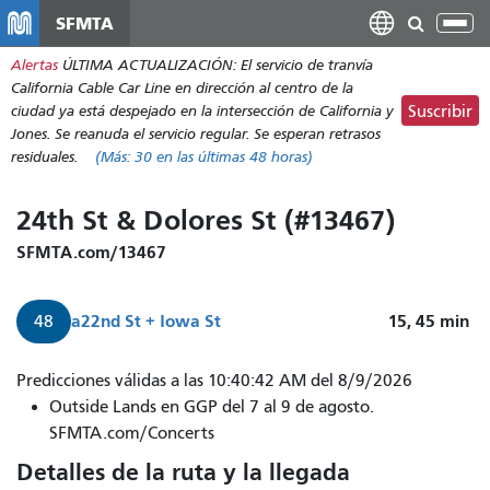
Pasar
SFMTA
Alt
al
nav
Alertas
ÚLTIMA ACTUALIZACIÓN: El servicio de tranvía
contenido
California Cable Car Line en dirección al centro de la
principal
ciudad ya está despejado en la intersección de California y
Suscribir
Jones. Se reanuda el servicio regular. Se esperan retrasos
residuales.
(Más:
30
en las últimas 48 horas)
24th St & Dolores St (#13467)
SFMTA.com/13467
a
22nd St + Iowa St
15, 45
min
48
Predicciones válidas a las 10:40:42 AM del 8/9/2026
Outside Lands en GGP del 7 al 9 de agosto.
SFMTA.com/Concerts
Detalles de la ruta y la llegada