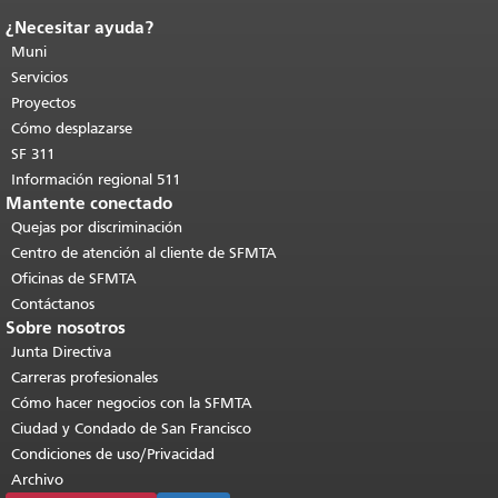
¿Necesitar ayuda?
Fin del contenido de la página.
El resto
de esta página se repite en todas las
Muni
páginas.
Volver al principio del
Servicios
contenido principal
.
Proyectos
Cómo desplazarse
SF 311
Información regional 511
Mantente conectado
Quejas por discriminación
Centro de atención al cliente de SFMTA
Oficinas de SFMTA
Contáctanos
Sobre nosotros
Junta Directiva
Carreras profesionales
Cómo hacer negocios con la SFMTA
Ciudad y Condado de San Francisco
Condiciones de uso/Privacidad
Archivo