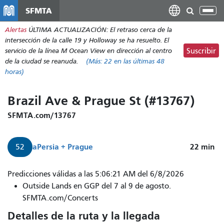
Pasar
SFMTA
Alt
al
nav
Alertas
ÚLTIMA ACTUALIZACIÓN: El retraso cerca de la
contenido
intersección de la calle 19 y Holloway se ha resuelto. El
principal
servicio de la línea M Ocean View en dirección al centro
Suscribir
de la ciudad se reanuda.
(Más:
22
en las últimas 48
horas)
Brazil Ave & Prague St (#13767)
SFMTA.com/13767
a
Persia + Prague
22
min
52
Predicciones válidas a las 5:06:21 AM del 6/8/2026
Outside Lands en GGP del 7 al 9 de agosto.
SFMTA.com/Concerts
Detalles de la ruta y la llegada