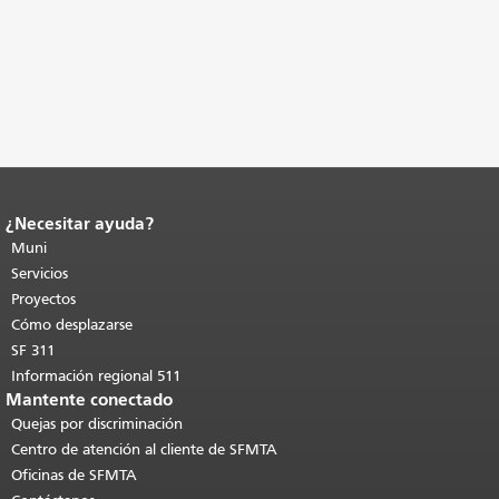
¿Necesitar ayuda?
Fin del contenido de la página.
El resto
de esta página se repite en todas las
Muni
páginas.
Volver al principio del
Servicios
contenido principal
.
Proyectos
Cómo desplazarse
SF 311
Información regional 511
Mantente conectado
Quejas por discriminación
Centro de atención al cliente de SFMTA
Oficinas de SFMTA