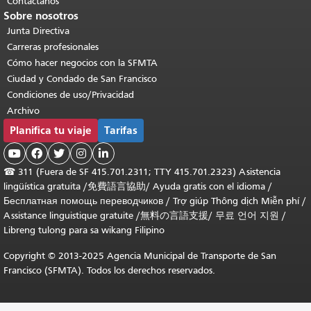
Contáctanos
Sobre nosotros
Junta Directiva
Carreras profesionales
Cómo hacer negocios con la SFMTA
Ciudad y Condado de San Francisco
Condiciones de uso/Privacidad
Archivo
Planifica tu viaje
Tarifas





☎
311 (Fuera de SF 415.701.2311; TTY 415.701.2323) Asistencia
lingüística gratuita /
免費語言協助
/
Ayuda gratis con el idioma
/
Бесплатная помощь переводчиков
/
Trợ giúp Thông dịch Miễn phí
/
Assistance linguistique gratuite
/
無料の言語支援
/
무료 언어 지원
/
Libreng tulong para sa wikang Filipino
Copyright © 2013-2025 Agencia Municipal de Transporte de San
Francisco (SFMTA). Todos los derechos reservados.