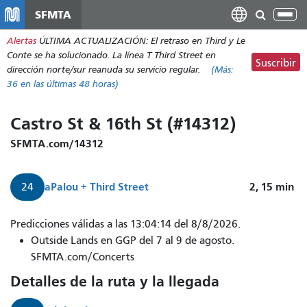
Pasar
SFMTA
Alt
al
nav
Alertas
ÚLTIMA ACTUALIZACIÓN: El retraso en Third y Le
contenido
Conte se ha solucionado. La línea T Third Street en
principal
Suscribir
dirección norte/sur reanuda su servicio regular.
(Más:
36
en las últimas 48 horas)
Castro St & 16th St (#14312)
SFMTA.com/14312
a
Palou + Third Street
2, 15
min
24
El
Predicciones válidas a las 13:04:14 del 8/8/2026.
24
Outside Lands en GGP del 7 al 9 de agosto.
Divisadero
SFMTA.com/Concerts
llega
Detalles de la ruta y la llegada
en
2