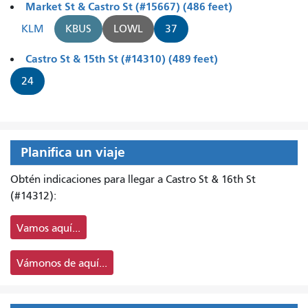
Market St & Castro St (#15667) (486 feet)
KLM
KBUS
LOWL
37
Castro St & 15th St (#14310) (489 feet)
24
Planifica un viaje
Obtén indicaciones para llegar a Castro St & 16th St
(#14312):
Vamos aquí...
Vámonos de aquí...