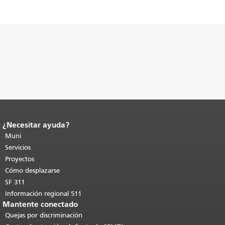
¿Necesitar ayuda?
Fin del contenido de la página.
El resto
de esta página se repite en todas las
Muni
páginas.
Volver al principio del
Servicios
contenido principal
.
Proyectos
Cómo desplazarse
SF 311
Información regional 511
Mantente conectado
Quejas por discriminación