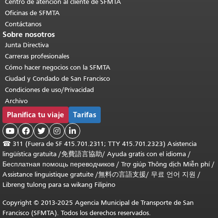
Centro de atención al cliente de SFMTA
Oficinas de SFMTA
Contáctanos
Sobre nosotros
Junta Directiva
Carreras profesionales
Cómo hacer negocios con la SFMTA
Ciudad y Condado de San Francisco
Condiciones de uso/Privacidad
Archivo
Planifica tu viaje
Tarifas





☎
311 (Fuera de SF 415.701.2311; TTY 415.701.2323) Asistencia
lingüística gratuita /
免費語言協助
/
Ayuda gratis con el idioma
/
Бесплатная помощь переводчиков
/
Trợ giúp Thông dịch Miễn phí
/
Assistance linguistique gratuite
/
無料の言語支援
/
무료 언어 지원
/
Libreng tulong para sa wikang Filipino
Copyright © 2013-2025 Agencia Municipal de Transporte de San
Francisco (SFMTA). Todos los derechos reservados.