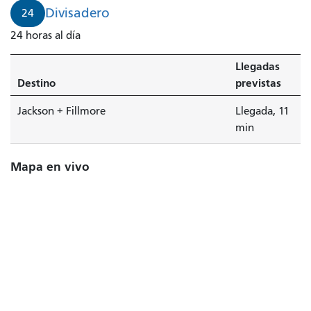
Jackson
Divisadero
24
+
24 horas al día
Fillmore
está
Llegadas
llegando.
Destino
previstas
Jackson + Fillmore
Llegada, 11
min
Mapa en vivo