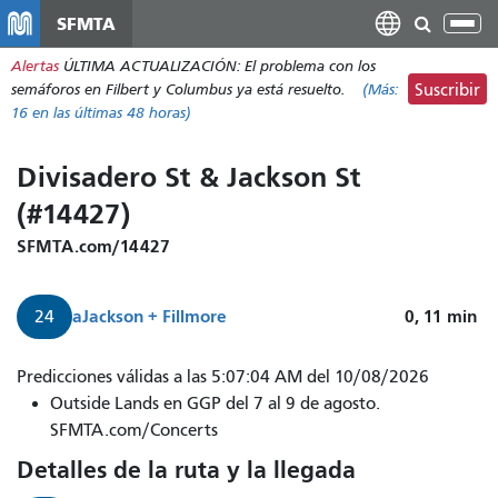
Pasar
SFMTA
Alt
al
nav
Alertas
ÚLTIMA ACTUALIZACIÓN: El problema con los
contenido
semáforos en Filbert y Columbus ya está resuelto.
(Más:
Suscribir
principal
16
en las últimas 48 horas)
Divisadero St & Jackson St
(#14427)
SFMTA.com/14427
a
Jackson + Fillmore
0, 11
min
24
El
Predicciones válidas a las 5:07:04 AM del 10/08/2026
tren
Outside Lands en GGP del 7 al 9 de agosto.
24
SFMTA.com/Concerts
Divisadero
Detalles de la ruta y la llegada
a