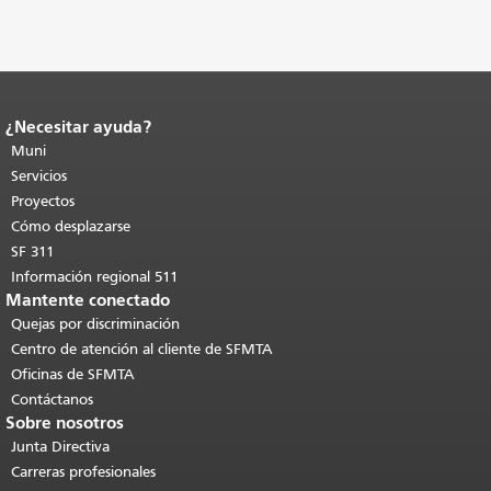
¿Necesitar ayuda?
Fin del contenido de la página.
El resto
de esta página se repite en todas las
Muni
páginas.
Volver al principio del
Servicios
contenido principal
.
Proyectos
Cómo desplazarse
SF 311
Información regional 511
Mantente conectado
Quejas por discriminación
Centro de atención al cliente de SFMTA
Oficinas de SFMTA
Contáctanos
Sobre nosotros
Junta Directiva
Carreras profesionales