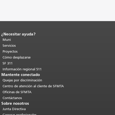
¿Necesitar ayuda?
Fin del contenido de la página.
El resto
de esta página se repite en todas las
Muni
páginas.
Volver al principio del
Servicios
contenido principal
.
Proyectos
Cómo desplazarse
SF 311
Información regional 511
Mantente conectado
Quejas por discriminación
Centro de atención al cliente de SFMTA
Oficinas de SFMTA
Contáctanos
Sobre nosotros
Junta Directiva
Carreras profesionales