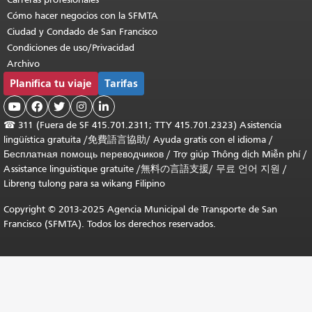
Cómo hacer negocios con la SFMTA
Ciudad y Condado de San Francisco
Condiciones de uso/Privacidad
Archivo
Planifica tu viaje
Tarifas





☎
311 (Fuera de SF 415.701.2311; TTY 415.701.2323) Asistencia
lingüística gratuita /
免費語言協助
/
Ayuda gratis con el idioma
/
Бесплатная помощь переводчиков
/
Trợ giúp Thông dịch Miễn phí
/
Assistance linguistique gratuite
/
無料の言語支援
/
무료 언어 지원
/
Libreng tulong para sa wikang Filipino
Copyright © 2013-2025 Agencia Municipal de Transporte de San
Francisco (SFMTA). Todos los derechos reservados.