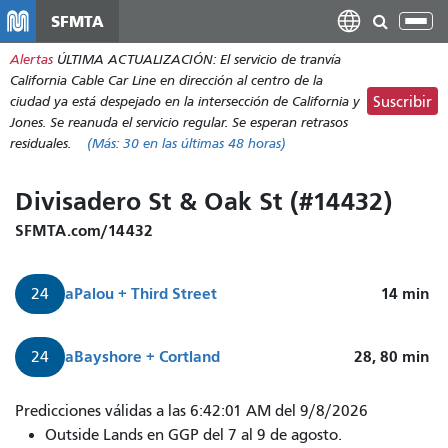
Pasar
SFMTA
Alt
al
nav
Alertas
ÚLTIMA ACTUALIZACIÓN: El servicio de tranvía
contenido
California Cable Car Line en dirección al centro de la
principal
ciudad ya está despejado en la intersección de California y
Suscribir
Jones. Se reanuda el servicio regular. Se esperan retrasos
residuales.
(Más:
30
en las últimas 48 horas)
Divisadero St & Oak St (#14432)
SFMTA.com/14432
a
Palou + Third Street
14
min
24
a
Bayshore + Cortland
28, 80
min
24
Predicciones válidas a las 6:42:01 AM del 9/8/2026
Outside Lands en GGP del 7 al 9 de agosto.