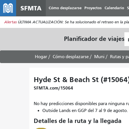
SFMTA
Cómo desplazarse
Proyectos
Calendario
S
Alertas
ÚLTIMA ACTUALIZACIÓN: Se ha solucionado el retraso en la plata
L
Planificador de viajes
d
pa
Hogar
Cómo desplazarse
Muni
Rutas y p
Hyde St & Beach St (#15064
SFMTA.com/15064
No hay predicciones disponibles para ninguna r
Outside Lands en GGP del 7 al 9 de agost
Detalles de la ruta y la llegada