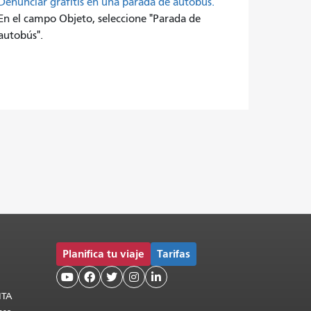
Denunciar grafitis en una parada de autobús.
En el campo Objeto, seleccione "Parada de
autobús".
Planifica tu viaje
Tarifas





MTA