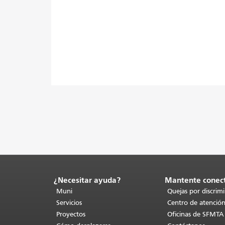
¿Necesitar ayuda?
Mantente conec
Fin
del
Muni
Quejas por discrim
contenido
Servicios
Centro de atención
de
Proyectos
Oficinas de SFMTA
la