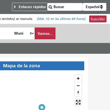
Enlaces rápidos
Español
s sentidos) se reanuda.
(Más:
32
en las últimas 48 horas)
Suscribir
Vamos...
Mapa de la zona