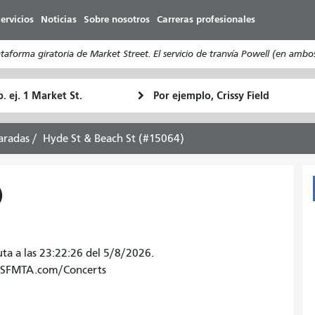
Pasar
ervicios
Noticias
Sobre nosotros
Carreras profesionales
al
contenido
forma giratoria de Market Street. El servicio de tranvía Powell (en ambo
principal
ugar
Ubicación
Cómo
e
final
quiero
rtida
viajar
aradas
Hyde St & Beach St (#15064)
)
uta a las 23:22:26 del 5/8/2026.
o. SFMTA.com/Concerts