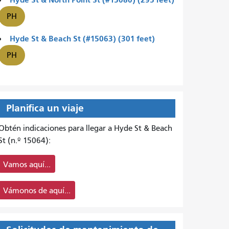
PH
Hyde St & Beach St (#15063) (301 feet)
PH
Planifica un viaje
Obtén indicaciones para llegar a Hyde St & Beach
St (n.º 15064):
Vamos aquí...
Vámonos de aquí...