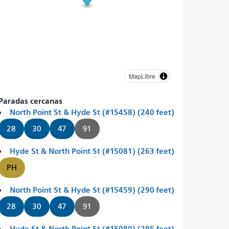
MapLibre
Paradas cercanas
North Point St & Hyde St (#15458) (240 feet)
28
30
47
91
Hyde St & North Point St (#15081) (263 feet)
PH
North Point St & Hyde St (#15459) (290 feet)
28
30
47
91
Hyde St & North Point St (#15080) (295 feet)