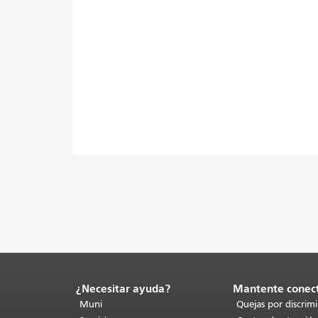
¿Necesitar ayuda?
Mantente conec
Fin
del
Muni
Quejas por discrim