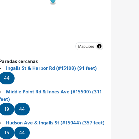
MapLibre
Paradas cercanas
Ingalls St & Harbor Rd (#15108) (91 feet)
44
Middle Point Rd & Innes Ave (#15500) (311
feet)
19
44
Hudson Ave & Ingalls St (#15044) (357 feet)
15
44