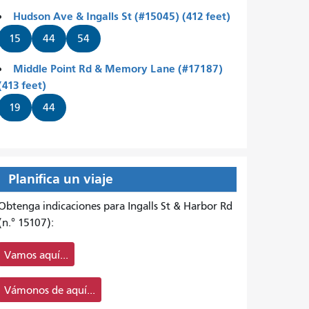
Hudson Ave & Ingalls St (#15045) (412 feet)
15
44
54
Middle Point Rd & Memory Lane (#17187)
(413 feet)
19
44
Planifica un viaje
Obtenga indicaciones para Ingalls St & Harbor Rd
(n.° 15107):
Vamos aquí...
Vámonos de aquí...