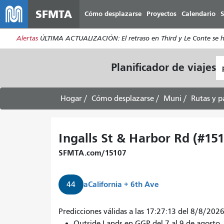
SFMTA
Cómo desplazarse
Proyectos
Calendario
S
Alertas
ÚLTIMA ACTUALIZACIÓN: El retraso en Third y Le Conte se ha s
L
Planificador de viajes
d
pa
Hogar
Cómo desplazarse
Muni
Rutas y p
Ingalls St & Harbor Rd (#15
SFMTA.com/15107
a
California + 6th Ave
44
Predicciones válidas a las 17:27:13 del 8/8/2026
Outside Lands en GGP del 7 al 9 de agost