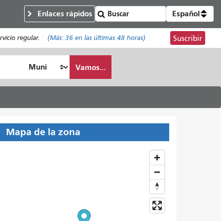
Enlaces rápidos
Español
vicio regular.
(Más:
36
en las últimas 48 horas)
Suscribir
Vamos...
Mapa de la zona