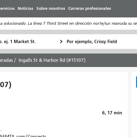
Pasar
ervicios
Noticias
Sobre nosotros
Carreras profesionales
al
contenido
olucionado. La línea T Third Street en dirección norte/sur reanuda su ser
principal
ugar
Ubicación
Cómo
e
final
quiero
rtida
viajar
aradas
Ingalls St & Harbor Rd (#15107)
107)
6, 17
min
.
o. SFMTA.com/Concerts