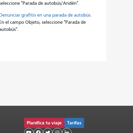
seleccione "Parada de autobús/Andén".
Denunciar grafitis en una parada de autobús.
En el campo Objeto, seleccione "Parada de
autobús".
Planifica tu viaje
Tarifas




