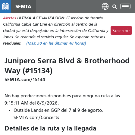
Pasar
SFMTA
Alt
al
nav
Alertas
ÚLTIMA ACTUALIZACIÓN: El servicio de tranvía
contenido
California Cable Car Line en dirección al centro de la
principal
ciudad ya está despejado en la intersección de California y
Suscribir
Jones. Se reanuda el servicio regular. Se esperan retrasos
residuales.
(Más:
30
en las últimas 48 horas)
Junipero Serra Blvd & Brotherhood
Way (#15134)
SFMTA.com/15134
No hay predicciones disponibles para ninguna ruta a las
9:15:11 AM del 8/9/2026.
Outside Lands en GGP del 7 al 9 de agosto.
SFMTA.com/Concerts
Detalles de la ruta y la llegada