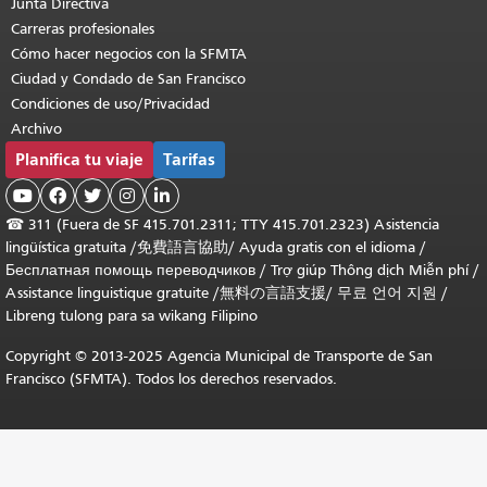
Junta Directiva
Carreras profesionales
Cómo hacer negocios con la SFMTA
Ciudad y Condado de San Francisco
Condiciones de uso/Privacidad
Archivo
Planifica tu viaje
Tarifas





☎
311 (Fuera de SF 415.701.2311; TTY 415.701.2323) Asistencia
lingüística gratuita /
免費語言協助
/
Ayuda gratis con el idioma
/
Бесплатная помощь переводчиков
/
Trợ giúp Thông dịch Miễn phí
/
Assistance linguistique gratuite
/
無料の言語支援
/
무료 언어 지원
/
Libreng tulong para sa wikang Filipino
Copyright © 2013-2025 Agencia Municipal de Transporte de San
Francisco (SFMTA). Todos los derechos reservados.