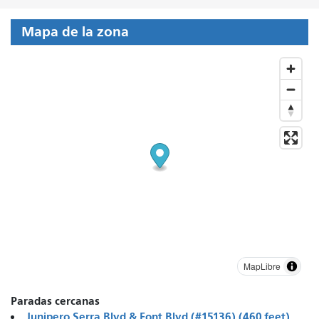
Mapa de la zona
MapLibre
Paradas cercanas
Junipero Serra Blvd & Font Blvd (#15136) (460 feet)