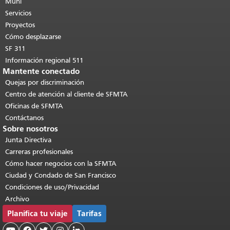
de esta página se repite en todas las
Muni
páginas.
Volver al principio del
Servicios
contenido principal
.
Proyectos
Cómo desplazarse
SF 311
Información regional 511
Mantente conectado
Quejas por discriminación
Centro de atención al cliente de SFMTA
Oficinas de SFMTA
Contáctanos
Sobre nosotros
Junta Directiva
Carreras profesionales
Cómo hacer negocios con la SFMTA
Ciudad y Condado de San Francisco
Condiciones de uso/Privacidad
Archivo
Planifica tu viaje
Tarifas