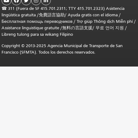





☎
311 (Fuera de SF 415.701.2311; TTY 415.701.2323) Asistencia
lingüística gratuita /
免費語言協助
/
Ayuda gratis con el idioma
/
Бесплатная помощь переводчиков
/
Trợ giúp Thông dịch Miễn phí
/
Assistance linguistique gratuite
/
無料の言語支援
/
무료 언어 지원
/
Libreng tulong para sa wikang Filipino
Copyright © 2013-2025 Agencia Municipal de Transporte de San
Francisco (SFMTA). Todos los derechos reservados.