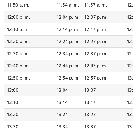
11:50 a. m.
11:54 a. m.
11:57 a. m.
12
12:00 p. m.
12:04 p. m.
12:07 p. m.
12:
12:10 p. m.
12:14 p. m.
12:17 p. m.
12
12:20 p. m.
12:24 p. m.
12:27 p. m.
12
12:30 p. m.
12:34 p. m.
12:37 p. m.
12
12:40 p. m.
12:44 p. m.
12:47 p. m.
12
12:50 p. m.
12:54 p. m.
12:57 p. m.
13
13:00
13:04
13:07
13
13:10
13:14
13:17
13
13:20
13:24
13:27
13
13:30
13:34
13:37
13