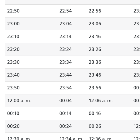
22:50
22:54
22:56
23
23:00
23:04
23:06
23
23:10
23:14
23:16
23
23:20
23:24
23:26
23
23:30
23:34
23:36
23
23:40
23:44
23:46
23
23:50
23:54
23:56
00
12:00 a. m.
00:04
12:06 a. m.
00
00:10
00:14
00:16
00
00:20
00:24
00:26
12:
12:30 a. m.
12:34 a. m.
12:36 a. m.
12: