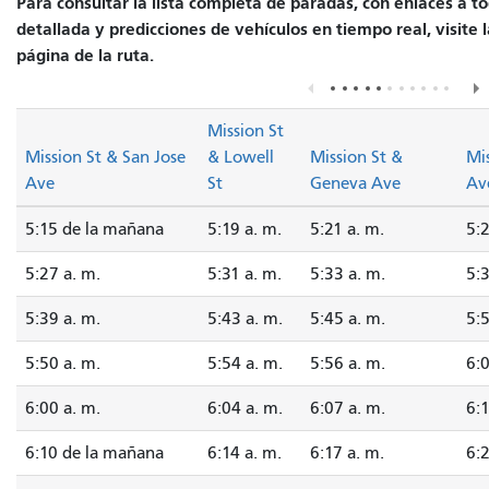
Para consultar la lista completa de paradas, con enlaces a t
detallada y predicciones de vehículos en tiempo real, visite 
página de la ruta.
Mission St
Mission St & San Jose
& Lowell
Mission St &
Mis
Ave
St
Geneva Ave
Av
5:15 de la mañana
5:19 a. m.
5:21 a. m.
5:2
5:27 a. m.
5:31 a. m.
5:33 a. m.
5:3
5:39 a. m.
5:43 a. m.
5:45 a. m.
5:5
5:50 a. m.
5:54 a. m.
5:56 a. m.
6:0
6:00 a. m.
6:04 a. m.
6:07 a. m.
6:1
6:10 de la mañana
6:14 a. m.
6:17 a. m.
6:2