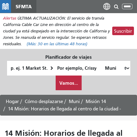
Pasar
SFMTA
Alt
al
nav
Alertas
ÚLTIMA ACTUALIZACIÓN: El servicio de tranvía
contenido
California Cable Car Line en dirección al centro de la
principal
ciudad ya está despejado en la intersección de California y
Suscribir
Jones. Se reanuda el servicio regular. Se esperan retrasos
residuales.
(Más:
30
en las últimas 48 horas)
Planificador de viajes
Lugar
Ubicación
de
final
Cómo
partida
Vamos...
quiero
viajar
Hogar
Cómo desplazarse
Muni
Misión 14
14 Misión: Horarios de llegada al centro de la ciudad -
14 Misión: Horarios de llegada al