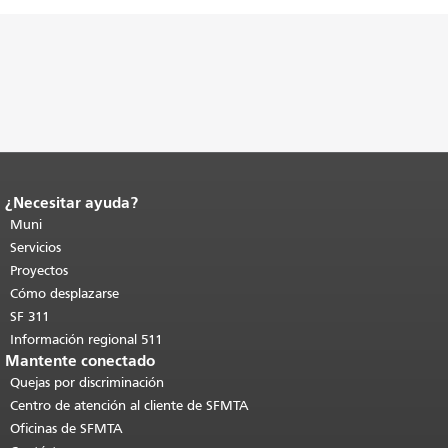
¿Necesitar ayuda?
Fin del contenido de la página.
El resto
de esta página se repite en todas las
Muni
páginas.
Volver al principio del
Servicios
contenido principal
.
Proyectos
Cómo desplazarse
SF 311
Información regional 511
Mantente conectado
Quejas por discriminación
Centro de atención al cliente de SFMTA
Oficinas de SFMTA