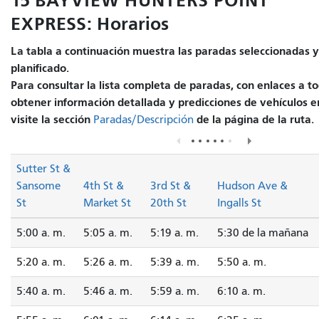
15 BAYVIEW HUNTERS POINT
EXPRESS: Horarios
La tabla a continuación muestra las paradas seleccionadas y 
planificado.
Para consultar la lista completa de paradas, con enlaces a to
obtener información detallada y predicciones de vehículos e
visite la sección
de la página de la ruta.
Paradas/Descripción
Sutter St &
Sansome
4th St &
3rd St &
Hudson Ave &
St
Market St
20th St
Ingalls St
5:00 a. m.
5:05 a. m.
5:19 a. m.
5:30 de la mañana
5:20 a. m.
5:26 a. m.
5:39 a. m.
5:50 a. m.
5:40 a. m.
5:46 a. m.
5:59 a. m.
6:10 a. m.