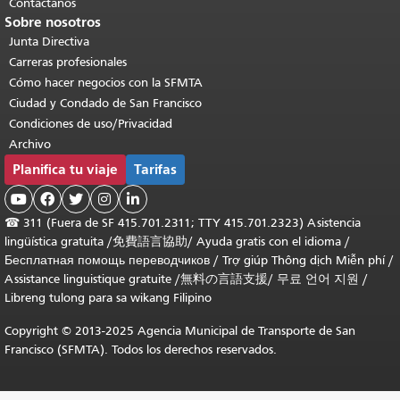
Contáctanos
Sobre nosotros
Junta Directiva
Carreras profesionales
Cómo hacer negocios con la SFMTA
Ciudad y Condado de San Francisco
Condiciones de uso/Privacidad
Archivo
Planifica tu viaje
Tarifas





☎
311 (Fuera de SF 415.701.2311; TTY 415.701.2323) Asistencia
lingüística gratuita /
免費語言協助
/
Ayuda gratis con el idioma
/
Бесплатная помощь переводчиков
/
Trợ giúp Thông dịch Miễn phí
/
Assistance linguistique gratuite
/
無料の言語支援
/
무료 언어 지원
/
Libreng tulong para sa wikang Filipino
Copyright © 2013-2025 Agencia Municipal de Transporte de San
Francisco (SFMTA). Todos los derechos reservados.