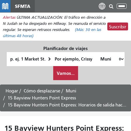
Pasar
SFMTA
Alt
al
nav
Alertas
ÚLTIMA ACTUALIZACIÓN: El tráfico en dirección a
contenido
N Judah se ha despejado en Hillway. Se reanuda el servicio
principal
Suscribir
regular. Se esperan retrasos residuales.
(Más:
30
en las
últimas 48 horas)
Planificador de viajes
Lugar
Ubicación
de
final
Cómo
partida
Vamos...
quiero
viajar
Hogar
Cómo desplazarse
Muni
15 Bayview Hunters Point Express
15 Bayview Hunters Point Express: Horarios de salida hacia Bayview y Hunters Point -
15 Bayview Hunters Point Express: