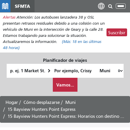
Pasar
SFMTA
Alt
al
nav
Alertas
Atención: Los autobuses lanzadera 38 y OSL
contenido
presentan retrasos residuales debido a una colisión con un
principal
vehículo de Muni en la intersección de Geary y la calle 28.
Suscribir
Estamos trabajando para solucionar la situación.
Actualizaremos la información.
(Más:
18
en las últimas
48 horas)
Planificador de viajes
Lugar
Ubicación
de
final
Cómo
partida
Vamos...
quiero
viajar
Hogar
Cómo desplazarse
Muni
15 Bayview Hunters Point Express
15 Bayview Hunters Point Express: Horarios con destino a Bayview y Hunters Point