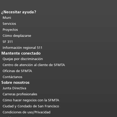
¿Necesitar ayuda?
Fin del contenido de la página.
El resto
de esta página se repite en todas las
Muni
páginas.
Volver al principio del
Servicios
contenido principal
.
Proyectos
Cómo desplazarse
SF 311
Información regional 511
Mantente conectado
Quejas por discriminación
Centro de atención al cliente de SFMTA
Oficinas de SFMTA
Contáctanos
Sobre nosotros
Junta Directiva
Carreras profesionales
Cómo hacer negocios con la SFMTA
Ciudad y Condado de San Francisco
Condiciones de uso/Privacidad