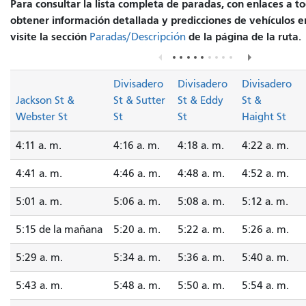
Para consultar la lista completa de paradas, con enlaces a to
obtener información detallada y predicciones de vehículos e
visite la sección
de la página de la ruta.
Paradas/Descripción
Divisadero
Divisadero
Divisadero
Jackson St &
St & Sutter
St & Eddy
St &
Webster St
St
St
Haight St
4:11 a. m.
4:16 a. m.
4:18 a. m.
4:22 a. m.
4:41 a. m.
4:46 a. m.
4:48 a. m.
4:52 a. m.
5:01 a. m.
5:06 a. m.
5:08 a. m.
5:12 a. m.
5:15 de la mañana
5:20 a. m.
5:22 a. m.
5:26 a. m.
5:29 a. m.
5:34 a. m.
5:36 a. m.
5:40 a. m.
5:43 a. m.
5:48 a. m.
5:50 a. m.
5:54 a. m.