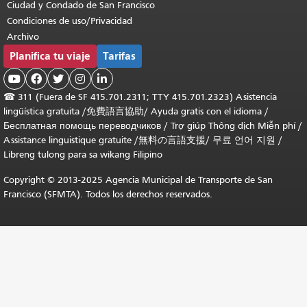
Ciudad y Condado de San Francisco
Condiciones de uso/Privacidad
Archivo
Planifica tu viaje
Tarifas





☎
311 (Fuera de SF 415.701.2311; TTY 415.701.2323) Asistencia
lingüística gratuita /
免費語言協助
/
Ayuda gratis con el idioma
/
Бесплатная помощь переводчиков
/
Trợ giúp Thông dịch Miễn phí
/
Assistance linguistique gratuite
/
無料の言語支援
/
무료 언어 지원
/
Libreng tulong para sa wikang Filipino
Copyright © 2013-2025 Agencia Municipal de Transporte de San
Francisco (SFMTA). Todos los derechos reservados.