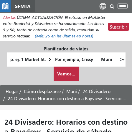
Pasar
SFMTA
Alt
al
nav
Alertas
ÚLTIMA ACTUALIZACIÓN: El retraso en McAllister
contenido
entre Broderick y Divisadero se ha solucionado. Las líneas
principal
Suscribir
5 y 5R, tanto de entrada como de salida, reanudan su
servicio regular.
(Más:
25
en las últimas 48 horas)
Planificador de viajes
Lugar
Ubicación
de
final
Cómo
partida
Vamos...
quiero
viajar
Hogar
Cómo desplazarse
Muni
24 Divisadero
24 Divisadero: Horarios con destino a Bayview - Servicio entre semana
24 Divisadero: Horarios con destino
a Bayview - Servicio de sábado