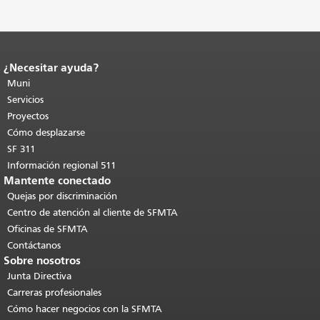
¿Necesitar ayuda?
Fin del contenido de la página.
El resto
de esta página se repite en todas las
Muni
páginas.
Volver al principio del
Servicios
contenido principal
.
Proyectos
Cómo desplazarse
SF 311
Información regional 511
Mantente conectado
Quejas por discriminación
Centro de atención al cliente de SFMTA
Oficinas de SFMTA
Contáctanos
Sobre nosotros
Junta Directiva
Carreras profesionales
Cómo hacer negocios con la SFMTA