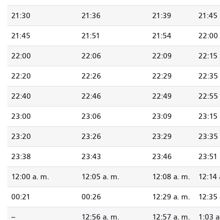
21:30
21:36
21:39
21:45
21:45
21:51
21:54
22:00
22:00
22:06
22:09
22:15
22:20
22:26
22:29
22:35
22:40
22:46
22:49
22:55
23:00
23:06
23:09
23:15
23:20
23:26
23:29
23:35
23:38
23:43
23:46
23:51
12:00 a. m.
12:05 a. m.
12:08 a. m.
12:14 
00:21
00:26
12:29 a. m.
12:35 
--
12:56 a. m.
12:57 a. m.
1:03 a