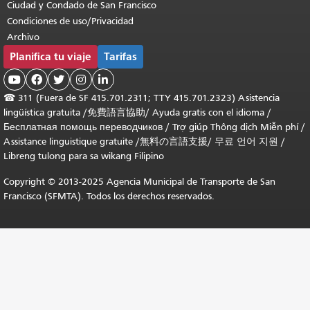
Ciudad y Condado de San Francisco
Condiciones de uso/Privacidad
Archivo
Planifica tu viaje
Tarifas





☎
311 (Fuera de SF 415.701.2311; TTY 415.701.2323) Asistencia
lingüística gratuita /
免費語言協助
/
Ayuda gratis con el idioma
/
Бесплатная помощь переводчиков
/
Trợ giúp Thông dịch Miễn phí
/
Assistance linguistique gratuite
/
無料の言語支援
/
무료 언어 지원
/
Libreng tulong para sa wikang Filipino
Copyright © 2013-2025 Agencia Municipal de Transporte de San
Francisco (SFMTA). Todos los derechos reservados.