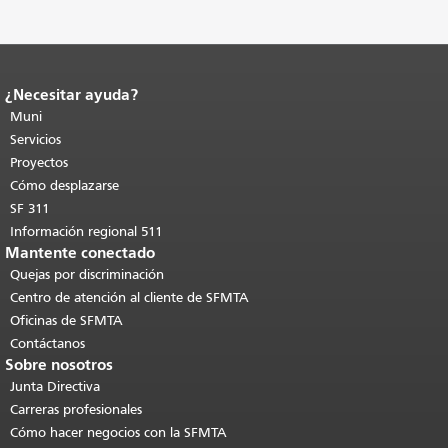
¿Necesitar ayuda?
Fin del contenido de la página.
El resto
de esta página se repite en todas las
Muni
páginas.
Volver al principio del
Servicios
contenido principal
.
Proyectos
Cómo desplazarse
SF 311
Información regional 511
Mantente conectado
Quejas por discriminación
Centro de atención al cliente de SFMTA
Oficinas de SFMTA
Contáctanos
Sobre nosotros
Junta Directiva
Carreras profesionales
Cómo hacer negocios con la SFMTA