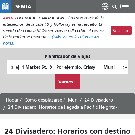
Pasar
SFMTA
Alt
al
nav
Alertas
ÚLTIMA ACTUALIZACIÓN: El retraso cerca de la
contenido
intersección de la calle 19 y Holloway se ha resuelto. El
principal
servicio de la línea M Ocean View en dirección al centro
Suscribir
de la ciudad se reanuda.
(Más:
22
en las últimas 48
horas)
Planificador de viajes
Lugar
Ubicación
de
final
Cómo
partida
Vamos...
quiero
viajar
Hogar
Cómo desplazarse
Muni
24 Divisadero
24 Divisadero: Horarios de llegada a Pacific Heights -
24 Divisadero: Horarios con destino