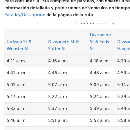
Para consultar la lista completa de paradas, con enlaces a t
información detallada y predicciones de vehículos en tiempo r
de la página de la ruta.
Paradas/Descripción
Divisadero
Jackson St &
Divisadero St &
St & Eddy
Divisa
Webster St
Sutter St
St
Haight
4:11 a. m.
4:16 a. m.
4:18 a. m.
4:23 a
4:41 a. m.
4:46 a. m.
4:48 a. m.
4:53 a
5:02 a. m.
5:07 a. m.
5:09 a. m.
5:14 a
5:17 a. m.
5:22 a. m.
5:24 a. m.
5:29 a
5:32 a. m.
5:37 a. m.
5:39 a. m.
5:44 a
5:46 a. m.
5:51 a. m.
5:53 a. m.
5:58 a