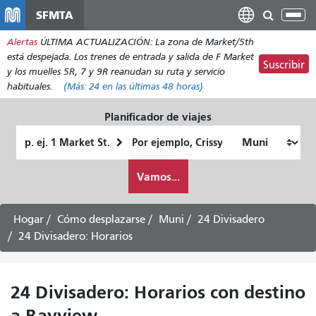
Pasar
SFMTA
Alt
al
nav
Alertas
ÚLTIMA ACTUALIZACIÓN: La zona de Market/5th
contenido
está despejada. Los trenes de entrada y salida de F Market
principal
Suscribir
y los muelles 5R, 7 y 9R reanudan su ruta y servicio
habituales.
(Más:
24
en las últimas 48 horas)
Planificador de viajes
Lugar
Ubicación
de
final
Cómo
partida
Vamos...
quiero
viajar
Hogar
Cómo desplazarse
Muni
24 Divisadero
24 Divisadero: Horarios
24 Divisadero: Horarios con destino
a Bayview -