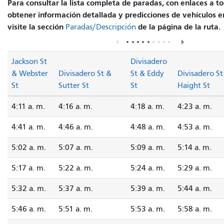
Para consultar la lista completa de paradas, con enlaces a to
obtener información detallada y predicciones de vehículos e
visite la sección
de la página de la ruta.
Paradas/Descripción
Jackson St
Divisadero
& Webster
Divisadero St &
St & Eddy
Divisadero St
St
Sutter St
St
Haight St
4:11 a. m.
4:16 a. m.
4:18 a. m.
4:23 a. m.
4:41 a. m.
4:46 a. m.
4:48 a. m.
4:53 a. m.
5:02 a. m.
5:07 a. m.
5:09 a. m.
5:14 a. m.
5:17 a. m.
5:22 a. m.
5:24 a. m.
5:29 a. m.
5:32 a. m.
5:37 a. m.
5:39 a. m.
5:44 a. m.
5:46 a. m.
5:51 a. m.
5:53 a. m.
5:58 a. m.