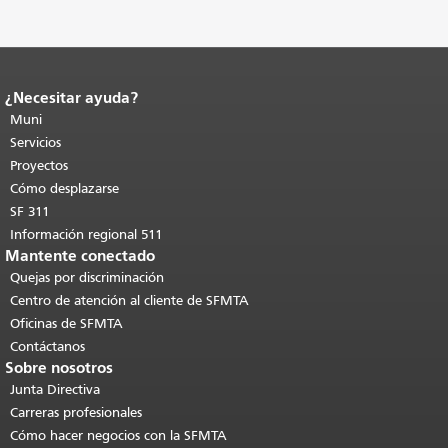
¿Necesitar ayuda?
Fin del contenido de la página.
El resto
de esta página se repite en todas las
Muni
páginas.
Volver al principio del
Servicios
contenido principal
.
Proyectos
Cómo desplazarse
SF 311
Información regional 511
Mantente conectado
Quejas por discriminación
Centro de atención al cliente de SFMTA
Oficinas de SFMTA
Contáctanos
Sobre nosotros
Junta Directiva
Carreras profesionales
Cómo hacer negocios con la SFMTA