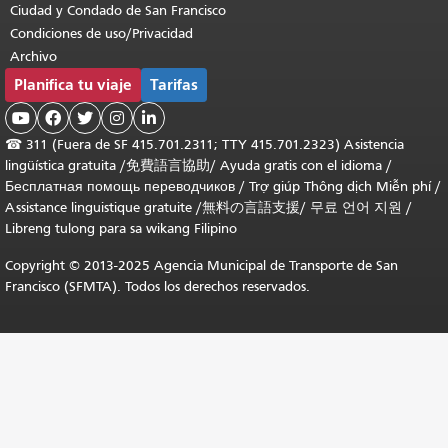
Ciudad y Condado de San Francisco
Condiciones de uso/Privacidad
Archivo
Planifica tu viaje
Tarifas





☎
311 (Fuera de SF 415.701.2311; TTY 415.701.2323) Asistencia
lingüística gratuita /
免費語言協助
/
Ayuda gratis con el idioma
/
Бесплатная помощь переводчиков
/
Trợ giúp Thông dịch Miễn phí
/
Assistance linguistique gratuite
/
無料の言語支援
/
무료 언어 지원
/
Libreng tulong para sa wikang Filipino
Copyright © 2013-2025 Agencia Municipal de Transporte de San
Francisco (SFMTA). Todos los derechos reservados.