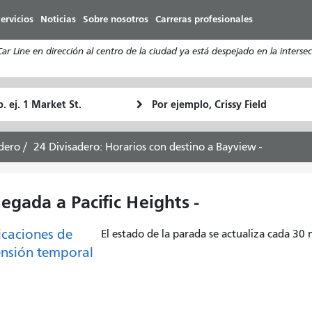
Pasar
ervicios
Noticias
Sobre nosotros
Carreras profesionales
al
contenido
 Line en dirección al centro de la ciudad ya está despejado en la intersecci
principal
ugar
Ubicación
Cómo
e
final
quiero
rtida
viajar
dero
24 Divisadero: Horarios con destino a Bayview -
egada a Pacific Heights -
caciones de
El estado de la parada se actualiza cada 30
nsión temporal