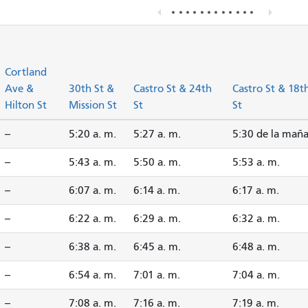
Cortland
Ave &
30th St &
Castro St & 24th
Castro St & 18t
Hilton St
Mission St
St
St
--
5:20 a. m.
5:27 a. m.
5:30 de la mañ
--
5:43 a. m.
5:50 a. m.
5:53 a. m.
--
6:07 a. m.
6:14 a. m.
6:17 a. m.
--
6:22 a. m.
6:29 a. m.
6:32 a. m.
--
6:38 a. m.
6:45 a. m.
6:48 a. m.
--
6:54 a. m.
7:01 a. m.
7:04 a. m.
--
7:08 a. m.
7:16 a. m.
7:19 a. m.