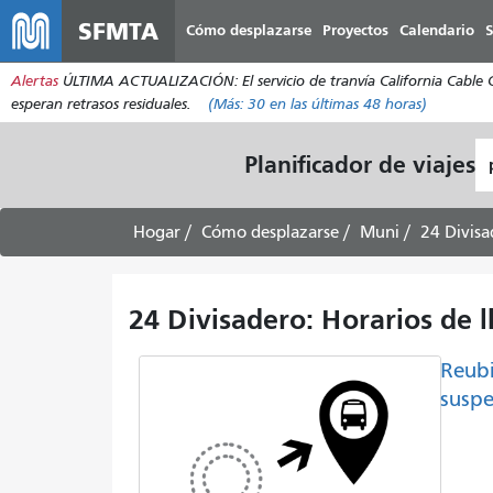
SFMTA
Cómo desplazarse
Proyectos
Calendario
S
Alertas
ÚLTIMA ACTUALIZACIÓN: El servicio de tranvía California Cable Car
esperan retrasos residuales.
(Más:
30
en las últimas 48 horas)
L
Planificador de viajes
d
pa
Hogar
Cómo desplazarse
Muni
24 Divisa
24 Divisadero: Horarios de ll
Reubi
suspe