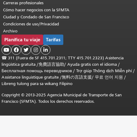
Carreras profesionales
Cómo hacer negocios con la SFMTA
Ciudad y Condado de San Francisco
Condiciones de uso/Privacidad
Archivo
Planifica tu viaje
Tarifas





☎
311 (Fuera de SF 415.701.2311; TTY 415.701.2323) Asistencia
lingüística gratuita /
免費語言協助
/
Ayuda gratis con el idioma
/
Бесплатная помощь переводчиков
/
Trợ giúp Thông dịch Miễn phí
/
Assistance linguistique gratuite
/
無料の言語支援
/
무료 언어 지원
/
Libreng tulong para sa wikang Filipino
Copyright © 2013-2025 Agencia Municipal de Transporte de San
Francisco (SFMTA). Todos los derechos reservados.