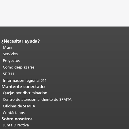
¿Necesitar ayuda?
Fin del contenido de la página.
El resto
de esta página se repite en todas las
Muni
páginas.
Volver al principio del
Servicios
contenido principal
.
Proyectos
Cómo desplazarse
SF 311
Información regional 511
Mantente conectado
Quejas por discriminación
Centro de atención al cliente de SFMTA
Oficinas de SFMTA
Contáctanos
Sobre nosotros
Junta Directiva