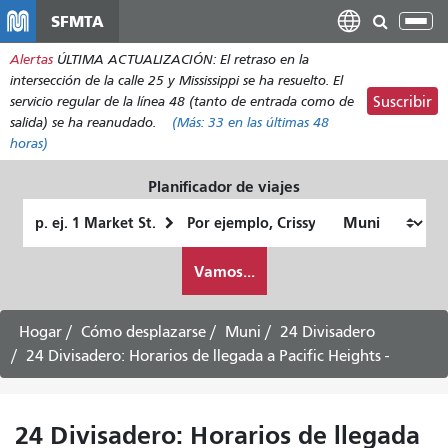
Pasar
SFMTA
Alt
al
nav
Alertas
ÚLTIMA ACTUALIZACIÓN: El retraso en la
contenido
intersección de la calle 25 y Mississippi se ha resuelto. El
principal
servicio regular de la línea 48 (tanto de entrada como de
Suscribir
salida) se ha reanudado.
(Más:
33
en las últimas 48
horas)
Planificador de viajes
Lugar
Ubicación
de
final
Cómo
partida
Vamos...
quiero
viajar
Hogar
Cómo desplazarse
Muni
24 Divisadero
24 Divisadero: Horarios de llegada a Pacific Heights -
24 Divisadero: Horarios de llegada