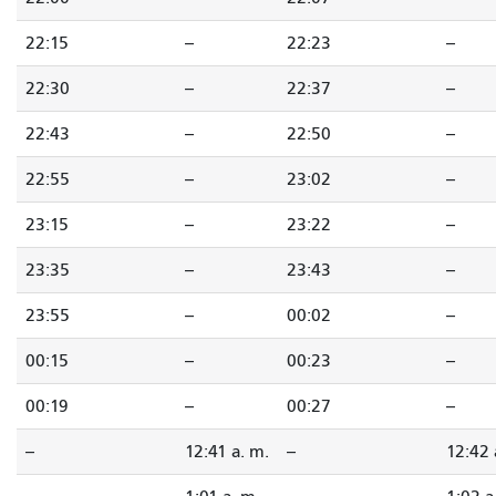
22:15
--
22:23
--
22:30
--
22:37
--
22:43
--
22:50
--
22:55
--
23:02
--
23:15
--
23:22
--
23:35
--
23:43
--
23:55
--
00:02
--
00:15
--
00:23
--
00:19
--
00:27
--
--
12:41 a. m.
--
12:42 