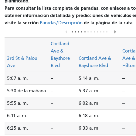
planificado.
Para consultar la lista completa de paradas, con enlaces a to
obtener información detallada y predicciones de vehículos e
visite la sección
de la página de la ruta.
Paradas/Descripción
Cortland
Ave &
Cortl
3rd St & Palou
Bayshore
Cortland Ave &
Ave &
Ave
Blvd
Bayshore Blvd
Hilton
5:07 a. m.
--
5:14 a. m.
--
5:30 de la mañana
--
5:37 a. m.
--
5:55 a. m.
--
6:02 a. m.
--
6:11 a. m.
--
6:18 a. m.
--
6:25 a. m.
--
6:33 a. m.
--