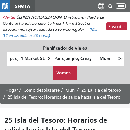
Pasar
SFMTA
Alt
al
nav
Alertas
ÚLTIMA ACTUALIZACIÓN: El retraso en Third y Le
contenido
Conte se ha solucionado. La línea T Third Street en
principal
Suscribir
dirección norte/sur reanuda su servicio regular.
(Más:
36
en las últimas 48 horas)
Planificador de viajes
Lugar
Ubicación
de
final
Cómo
partida
Vamos...
quiero
viajar
Hogar
Cómo desplazarse
Muni
25 La isla del tesoro
25 Isla del Tesoro: Horarios de salida hacia Isla del Tesoro
25 Isla del Tesoro: Horarios de
salida hacia Isla del Tesoro