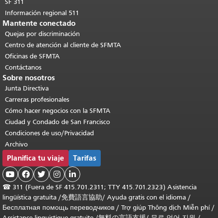
SF 311
Información regional 511
Mantente conectado
Quejas por discriminación
Centro de atención al cliente de SFMTA
Oficinas de SFMTA
Contáctanos
Sobre nosotros
Junta Directiva
Carreras profesionales
Cómo hacer negocios con la SFMTA
Ciudad y Condado de San Francisco
Condiciones de uso/Privacidad
Archivo
Planifica tu viaje
Tarifas





☎
311 (Fuera de SF 415.701.2311; TTY 415.701.2323) Asistencia
lingüística gratuita /
免費語言協助
/
Ayuda gratis con el idioma
/
Бесплатная помощь переводчиков
/
Trợ giúp Thông dịch Miễn phí
/
Assistance linguistique gratuite
/
無料の言語支援
/
무료 언어 지원
/