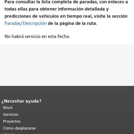
Para consultar la lista completa de paradas, con enlaces a
todas ellas para obtener información detallada y
predicciones de vehículos en tiempo real, visite la sección
de la página de la ruta.
Paradas/Descripción
No habrá servicio en esta fecha.
¿Necesitar ayuda?
Fin del contenido de la página.
El resto
de esta página se repite en todas las
Muni
páginas.
Volver al principio del
Servicios
contenido principal
.
Proyectos
Cómo desplazarse