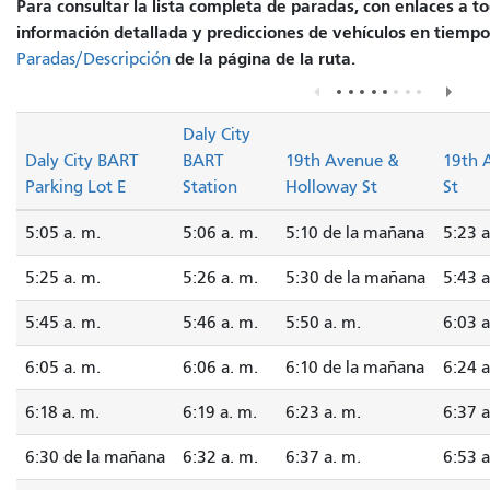
Para consultar la lista completa de paradas, con enlaces a t
información detallada y predicciones de vehículos en tiempo r
de la página de la ruta.
Paradas/Descripción
Daly City
Daly City BART
BART
19th Avenue &
19th 
Parking Lot E
Station
Holloway St
St
5:05 a. m.
5:06 a. m.
5:10 de la mañana
5:23 a
5:25 a. m.
5:26 a. m.
5:30 de la mañana
5:43 a
5:45 a. m.
5:46 a. m.
5:50 a. m.
6:03 a
6:05 a. m.
6:06 a. m.
6:10 de la mañana
6:24 a
6:18 a. m.
6:19 a. m.
6:23 a. m.
6:37 a
6:30 de la mañana
6:32 a. m.
6:37 a. m.
6:53 a