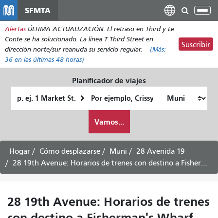
Pasar
SFMTA
Alt
al
nav
Alertas
ÚLTIMA ACTUALIZACIÓN: El retraso en Third y Le
contenido
Conte se ha solucionado. La línea T Third Street en
principal
Suscribir
dirección norte/sur reanuda su servicio regular.
(Más:
36
en las últimas 48 horas)
Planificador de viajes
Lugar
Ubicación
de
final
Cómo
partida
Vamos...
quiero
viajar
Hogar
Cómo desplazarse
Muni
28 Avenida 19
28 19th Avenue: Horarios de trenes con destino a Fisherman's Wharf -
28 19th Avenue: Horarios de trenes
con destino a Fisherman's Wharf -