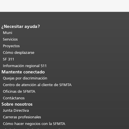
¿Necesitar ayuda?
Fin del contenido de la página.
El resto
de esta página se repite en todas las
Muni
páginas.
Volver al principio del
Servicios
contenido principal
.
Proyectos
Cómo desplazarse
SF 311
Información regional 511
Mantente conectado
Quejas por discriminación
Centro de atención al cliente de SFMTA
Oficinas de SFMTA
Contáctanos
Sobre nosotros
Junta Directiva
Carreras profesionales
Cómo hacer negocios con la SFMTA