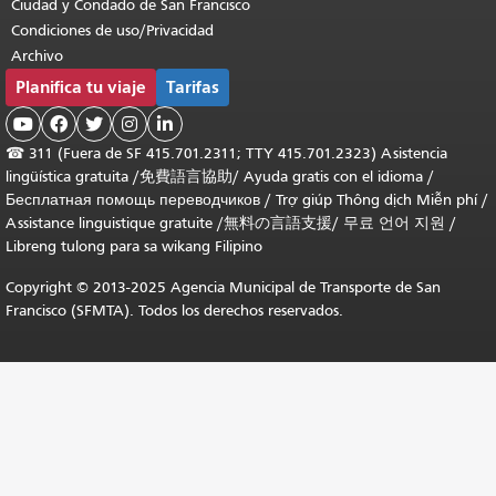
Ciudad y Condado de San Francisco
Condiciones de uso/Privacidad
Archivo
Planifica tu viaje
Tarifas





☎
311 (Fuera de SF 415.701.2311; TTY 415.701.2323) Asistencia
lingüística gratuita /
免費語言協助
/
Ayuda gratis con el idioma
/
Бесплатная помощь переводчиков
/
Trợ giúp Thông dịch Miễn phí
/
Assistance linguistique gratuite
/
無料の言語支援
/
무료 언어 지원
/
Libreng tulong para sa wikang Filipino
Copyright © 2013-2025 Agencia Municipal de Transporte de San
Francisco (SFMTA). Todos los derechos reservados.