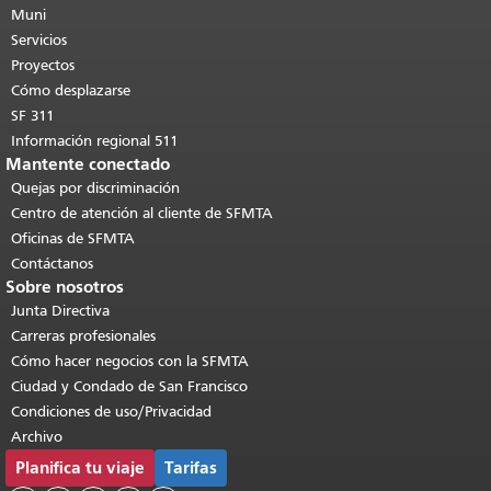
de esta página se repite en todas las
Muni
páginas.
Volver al principio del
Servicios
contenido principal
.
Proyectos
Cómo desplazarse
SF 311
Información regional 511
Mantente conectado
Quejas por discriminación
Centro de atención al cliente de SFMTA
Oficinas de SFMTA
Contáctanos
Sobre nosotros
Junta Directiva
Carreras profesionales
Cómo hacer negocios con la SFMTA
Ciudad y Condado de San Francisco
Condiciones de uso/Privacidad
Archivo
Planifica tu viaje
Tarifas