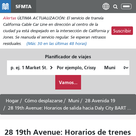
Pasar
SFMTA
Alt
al
nav
Alertas
ÚLTIMA ACTUALIZACIÓN: El servicio de tranvía
contenido
California Cable Car Line en dirección al centro de la
principal
ciudad ya está despejado en la intersección de California y
Suscribir
Jones. Se reanuda el servicio regular. Se esperan retrasos
residuales.
(Más:
30
en las últimas 48 horas)
Planificador de viajes
Lugar
Ubicación
de
final
Cómo
partida
Vamos...
quiero
viajar
Hogar
Cómo desplazarse
Muni
28 Avenida 19
28 19th Avenue: Horarios de salida hacia Daly City BART - 4 de agosto de 2026
28 19th Avenue: Horarios de trenes