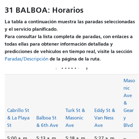
31 BALBOA: Horarios
La tabla a continuación muestra las paradas seleccionadas
y el servicio planificado.
Para consultar la lista completa de paradas, con enlaces a
todas ellas para obtener información detallada y
predicciones de vehículos en tiempo real, visite la sección
de la página de la ruta.
Paradas/Descripción
Maso
nic
Ave
&
Cabrillo St
Turk St &
Eddy St &
Gear
& La Playa
Balboa St
Masonic
Van Ness
y
St
& 6th Ave
Ave
Ave
Blvd
5:00 a. m.
5:13 a. m.
5:18 a. m.
5:27 a. m.
--