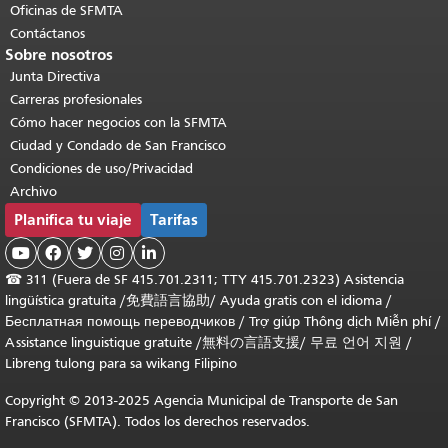
Oficinas de SFMTA
Contáctanos
Sobre nosotros
Junta Directiva
Carreras profesionales
Cómo hacer negocios con la SFMTA
Ciudad y Condado de San Francisco
Condiciones de uso/Privacidad
Archivo
Planifica tu viaje
Tarifas





☎
311 (Fuera de SF 415.701.2311; TTY 415.701.2323) Asistencia
lingüística gratuita /
免費語言協助
/
Ayuda gratis con el idioma
/
Бесплатная помощь переводчиков
/
Trợ giúp Thông dịch Miễn phí
/
Assistance linguistique gratuite
/
無料の言語支援
/
무료 언어 지원
/
Libreng tulong para sa wikang Filipino
Copyright © 2013-2025 Agencia Municipal de Transporte de San
Francisco (SFMTA). Todos los derechos reservados.