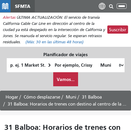
Pasar
SFMTA
Alt
al
nav
Alertas
ÚLTIMA ACTUALIZACIÓN: El servicio de tranvía
contenido
California Cable Car Line en dirección al centro de la
principal
ciudad ya está despejado en la intersección de California y
Suscribir
Jones. Se reanuda el servicio regular. Se esperan retrasos
residuales.
(Más:
30
en las últimas 48 horas)
Planificador de viajes
Lugar
Ubicación
de
final
Cómo
partida
Vamos...
quiero
viajar
Hogar
Cómo desplazarse
Muni
31 Balboa
31 Balboa: Horarios de trenes con destino al centro de la ciudad -
31 Balboa: Horarios de trenes con