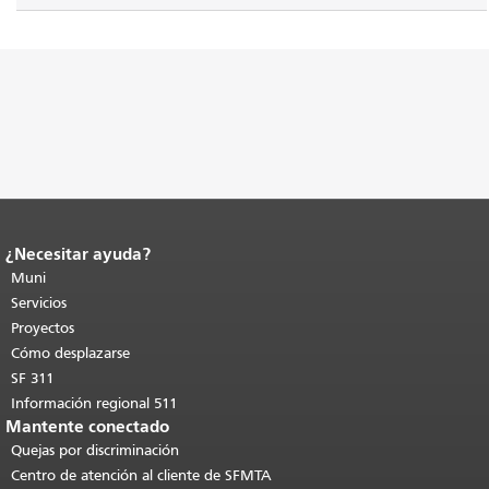
¿Necesitar ayuda?
Fin del contenido de la página.
El resto
de esta página se repite en todas las
Muni
páginas.
Volver al principio del
Servicios
contenido principal
.
Proyectos
Cómo desplazarse
SF 311
Información regional 511
Mantente conectado
Quejas por discriminación
Centro de atención al cliente de SFMTA