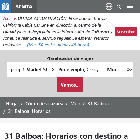
Pasar
SFMTA
Alt
al
nav
Alertas
ÚLTIMA ACTUALIZACIÓN: El servicio de tranvía
contenido
California Cable Car Line en dirección al centro de la
principal
ciudad ya está despejado en la intersección de California y
Suscribir
Jones. Se reanuda el servicio regular. Se esperan retrasos
residuales.
(Más:
30
en las últimas 48 horas)
Planificador de viajes
Lugar
Ubicación
de
final
Cómo
partida
Vamos...
quiero
viajar
Hogar
Cómo desplazarse
Muni
31 Balboa
31 Balboa: Horarios
31 Balboa: Horarios con destino a