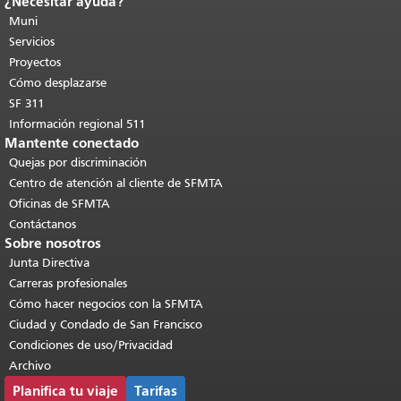
¿Necesitar ayuda?
Fin del contenido de la página.
El resto
de esta página se repite en todas las
Muni
páginas.
Volver al principio del
Servicios
contenido principal
.
Proyectos
Cómo desplazarse
SF 311
Información regional 511
Mantente conectado
Quejas por discriminación
Centro de atención al cliente de SFMTA
Oficinas de SFMTA
Contáctanos
Sobre nosotros
Junta Directiva
Carreras profesionales
Cómo hacer negocios con la SFMTA
Ciudad y Condado de San Francisco
Condiciones de uso/Privacidad
Archivo
Planifica tu viaje
Tarifas