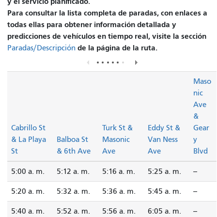
y el servicio planificado.
Para consultar la lista completa de paradas, con enlaces a
todas ellas para obtener información detallada y
predicciones de vehículos en tiempo real, visite la sección
de la página de la ruta.
Paradas/Descripción
Maso
nic
Ave
&
Cabrillo St
Turk St &
Eddy St &
Gear
& La Playa
Balboa St
Masonic
Van Ness
y
St
& 6th Ave
Ave
Ave
Blvd
5:00 a. m.
5:12 a. m.
5:16 a. m.
5:25 a. m.
--
5:20 a. m.
5:32 a. m.
5:36 a. m.
5:45 a. m.
--
5:40 a. m.
5:52 a. m.
5:56 a. m.
6:05 a. m.
--