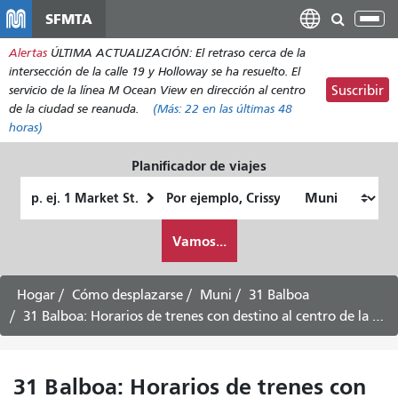
Pasar
SFMTA
Alt
al
nav
Alertas
ÚLTIMA ACTUALIZACIÓN: El retraso cerca de la
contenido
intersección de la calle 19 y Holloway se ha resuelto. El
principal
servicio de la línea M Ocean View en dirección al centro
Suscribir
de la ciudad se reanuda.
(Más:
22
en las últimas 48
horas)
Planificador de viajes
Lugar
Ubicación
de
final
Cómo
partida
Vamos...
quiero
viajar
Hogar
Cómo desplazarse
Muni
31 Balboa
31 Balboa: Horarios de trenes con destino al centro de la ciudad -
31 Balboa: Horarios de trenes con