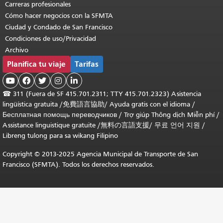
Carreras profesionales
Cómo hacer negocios con la SFMTA
Ciudad y Condado de San Francisco
Condiciones de uso/Privacidad
Archivo
Planifica tu viaje
Tarifas





☎
311 (Fuera de SF 415.701.2311; TTY 415.701.2323) Asistencia
lingüística gratuita /
免費語言協助
/
Ayuda gratis con el idioma
/
Бесплатная помощь переводчиков
/
Trợ giúp Thông dịch Miễn phí
/
Assistance linguistique gratuite
/
無料の言語支援
/
무료 언어 지원
/
Libreng tulong para sa wikang Filipino
Copyright © 2013-2025 Agencia Municipal de Transporte de San
Francisco (SFMTA). Todos los derechos reservados.