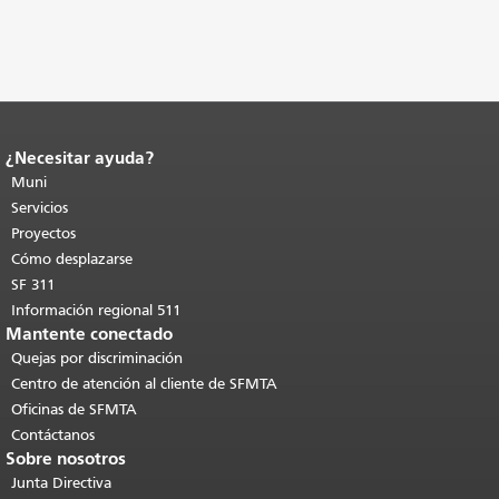
¿Necesitar ayuda?
Fin del contenido de la página.
El resto
de esta página se repite en todas las
Muni
páginas.
Volver al principio del
Servicios
contenido principal
.
Proyectos
Cómo desplazarse
SF 311
Información regional 511
Mantente conectado
Quejas por discriminación
Centro de atención al cliente de SFMTA
Oficinas de SFMTA
Contáctanos
Sobre nosotros
Junta Directiva