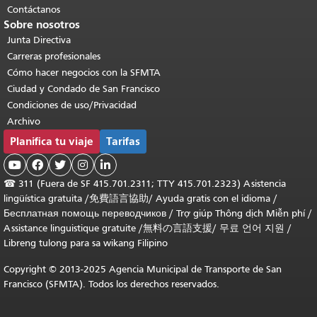
Contáctanos
Sobre nosotros
Junta Directiva
Carreras profesionales
Cómo hacer negocios con la SFMTA
Ciudad y Condado de San Francisco
Condiciones de uso/Privacidad
Archivo
Planifica tu viaje
Tarifas





☎
311 (Fuera de SF 415.701.2311; TTY 415.701.2323) Asistencia
lingüística gratuita /
免費語言協助
/
Ayuda gratis con el idioma
/
Бесплатная помощь переводчиков
/
Trợ giúp Thông dịch Miễn phí
/
Assistance linguistique gratuite
/
無料の言語支援
/
무료 언어 지원
/
Libreng tulong para sa wikang Filipino
Copyright © 2013-2025 Agencia Municipal de Transporte de San
Francisco (SFMTA). Todos los derechos reservados.