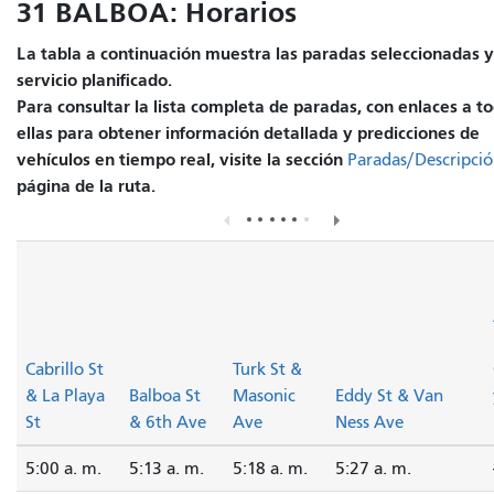
31 BALBOA: Horarios
La tabla a continuación muestra las paradas seleccionadas y
servicio planificado.
Para consultar la lista completa de paradas, con enlaces a t
ellas para obtener información detallada y predicciones de
vehículos en tiempo real, visite la sección
Paradas/Descripci
página de la ruta.
Cabrillo St
Turk St &
& La Playa
Balboa St
Masonic
Eddy St & Van
St
& 6th Ave
Ave
Ness Ave
5:00 a. m.
5:13 a. m.
5:18 a. m.
5:27 a. m.