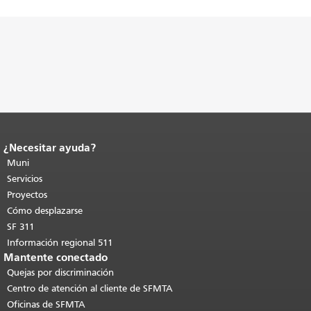
¿Necesitar ayuda?
Fin del contenido de la página.
El resto
de esta página se repite en todas las
Muni
páginas.
Volver al principio del
Servicios
contenido principal
.
Proyectos
Cómo desplazarse
SF 311
Información regional 511
Mantente conectado
Quejas por discriminación
Centro de atención al cliente de SFMTA
Oficinas de SFMTA