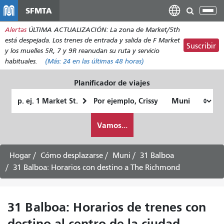
Pasar
SFMTA
Alt
al
nav
Alertas
ÚLTIMA ACTUALIZACIÓN: La zona de Market/5th
contenido
está despejada. Los trenes de entrada y salida de F Market
principal
Suscribir
y los muelles 5R, 7 y 9R reanudan su ruta y servicio
habituales.
(Más:
24
en las últimas 48 horas)
Planificador de viajes
Lugar
Ubicación
de
final
Cómo
partida
Vamos...
quiero
viajar
Hogar
Cómo desplazarse
Muni
31 Balboa
31 Balboa: Horarios con destino a The Richmond
31 Balboa: Horarios de trenes con
destino al centro de la ciudad -