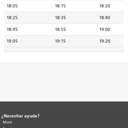
18:05
18:15
18:20
18:25
18:35
18:40
18:45
18:55
19:00
19:05
19:15
19:20
¿Necesitar ayuda?
Fin del contenido de la página.
El resto
de esta página se repite en todas las
Muni