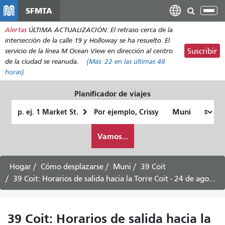
Pasar
SFMTA
Alt
al
nav
Alertas
ÚLTIMA ACTUALIZACIÓN: El retraso cerca de la
contenido
intersección de la calle 19 y Holloway se ha resuelto. El
principal
servicio de la línea M Ocean View en dirección al centro
Suscribir
de la ciudad se reanuda.
(Más:
22
en las últimas 48
horas)
Planificador de viajes
Lugar
Ubicación
de
final
Cómo
partida
Vamos...
quiero
viajar
Hogar
Cómo desplazarse
Muni
39 Coit
39 Coit: Horarios de salida hacia la Torre Coit - 24 de agosto de 2026
39 Coit: Horarios de salida hacia la