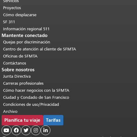
páginas.
Volver al principio del
Servicios
contenido principal
.
Proyectos
Cómo desplazarse
SF 311
Información regional 511
Mantente conectado
Quejas por discriminación
Centro de atención al cliente de SFMTA
Oficinas de SFMTA
Contáctanos
Sobre nosotros
Junta Directiva
Carreras profesionales
Cómo hacer negocios con la SFMTA
Ciudad y Condado de San Francisco
Condiciones de uso/Privacidad
Archivo
Planifica tu viaje
Tarifas




