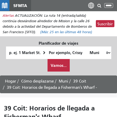
Pasar
SFMTA
Alt
al
nav
Alertas
ACTUALIZACIÓN: La ruta 14 (entrada/salida)
contenido
continúa desviándose alrededor de Mission y la calle 26
principal
Suscribir
debido a la actividad del Departamento de Bomberos de
San Francisco (SFFD).
(Más:
25
en las últimas 48 horas)
Planificador de viajes
Lugar
Ubicación
de
final
Cómo
partida
Vamos...
quiero
viajar
Hogar
Cómo desplazarse
Muni
39 Coit
39 Coit: Horarios de llegada a Fisherman's Wharf -
39 Coit: Horarios de llegada a
Fisherman's Wharf -