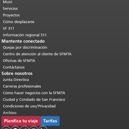
de esta página se repite en todas las
Muni
páginas.
Volver al principio del
Servicios
contenido principal
.
Proyectos
Cómo desplazarse
SF 311
Información regional 511
Mantente conectado
Quejas por discriminación
Centro de atención al cliente de SFMTA
Oficinas de SFMTA
Contáctanos
Sobre nosotros
Junta Directiva
Carreras profesionales
Cómo hacer negocios con la SFMTA
Ciudad y Condado de San Francisco
Condiciones de uso/Privacidad
Archivo
Planifica tu viaje
Tarifas