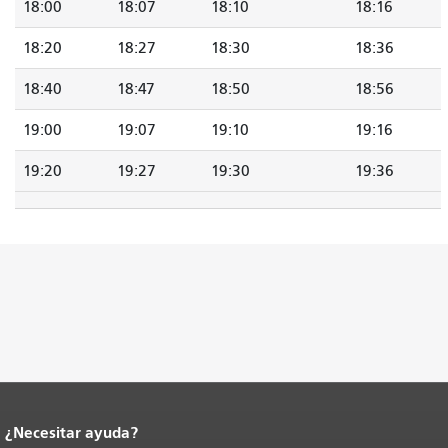
18:00
18:07
18:10
18:16
18:20
18:27
18:30
18:36
18:40
18:47
18:50
18:56
19:00
19:07
19:10
19:16
19:20
19:27
19:30
19:36
¿Necesitar ayuda?
Fin del contenido de la página.
El resto