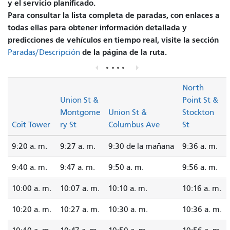
y el servicio planificado.
Para consultar la lista completa de paradas, con enlaces a
todas ellas para obtener información detallada y
predicciones de vehículos en tiempo real, visite la sección
de la página de la ruta.
Paradas/Descripción
North
Union St &
Point St &
Montgome
Union St &
Stockton
Coit Tower
ry St
Columbus Ave
St
9:20 a. m.
9:27 a. m.
9:30 de la mañana
9:36 a. m.
9:40 a. m.
9:47 a. m.
9:50 a. m.
9:56 a. m.
10:00 a. m.
10:07 a. m.
10:10 a. m.
10:16 a. m.
10:20 a. m.
10:27 a. m.
10:30 a. m.
10:36 a. m.