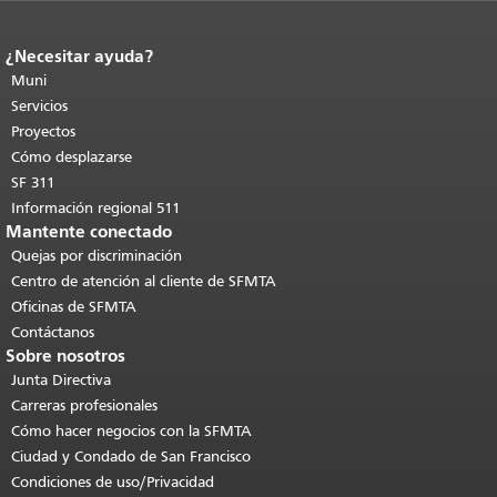
¿Necesitar ayuda?
Fin del contenido de la página.
El resto
de esta página se repite en todas las
Muni
páginas.
Volver al principio del
Servicios
contenido principal
.
Proyectos
Cómo desplazarse
SF 311
Información regional 511
Mantente conectado
Quejas por discriminación
Centro de atención al cliente de SFMTA
Oficinas de SFMTA
Contáctanos
Sobre nosotros
Junta Directiva
Carreras profesionales
Cómo hacer negocios con la SFMTA
Ciudad y Condado de San Francisco
Condiciones de uso/Privacidad