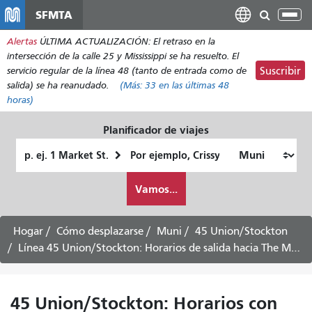
Pasar
SFMTA
Alt
al
nav
Alertas
ÚLTIMA ACTUALIZACIÓN: El retraso en la
contenido
intersección de la calle 25 y Mississippi se ha resuelto. El
principal
servicio regular de la línea 48 (tanto de entrada como de
Suscribir
salida) se ha reanudado.
(Más:
33
en las últimas 48
horas)
Planificador de viajes
Lugar
Ubicación
de
final
Cómo
partida
Vamos...
quiero
viajar
Hogar
Cómo desplazarse
Muni
45 Union/Stockton
Línea 45 Union/Stockton: Horarios de salida hacia The Marina vía el centro - 17 de agosto de 2026
45 Union/Stockton: Horarios con