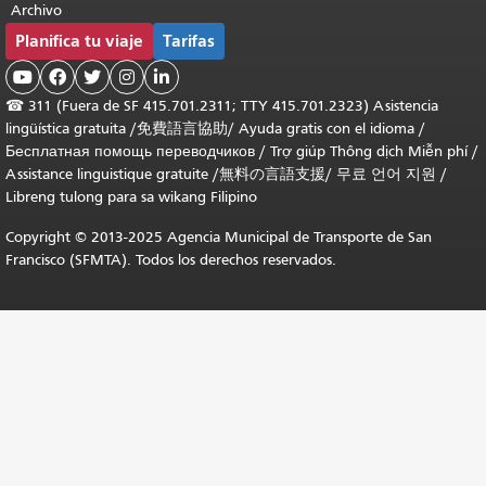
Archivo
Planifica tu viaje
Tarifas





☎
311 (Fuera de SF 415.701.2311; TTY 415.701.2323) Asistencia
lingüística gratuita /
免費語言協助
/
Ayuda gratis con el idioma
/
Бесплатная помощь переводчиков
/
Trợ giúp Thông dịch Miễn phí
/
Assistance linguistique gratuite
/
無料の言語支援
/
무료 언어 지원
/
Libreng tulong para sa wikang Filipino
Copyright © 2013-2025 Agencia Municipal de Transporte de San
Francisco (SFMTA). Todos los derechos reservados.