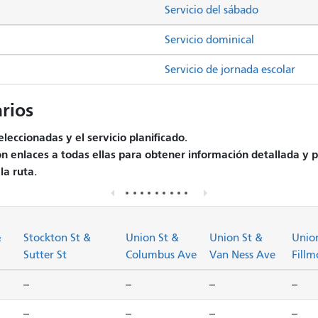
Servicio del sábado
Servicio dominical
Servicio de jornada escolar
rios
leccionadas y el servicio planificado.
on enlaces a todas ellas para obtener información detallada y p
la ruta.
&
Stockton St &
Union St &
Union St &
Unio
Sutter St
Columbus Ave
Van Ness Ave
Fillm
--
--
--
--
--
--
--
--