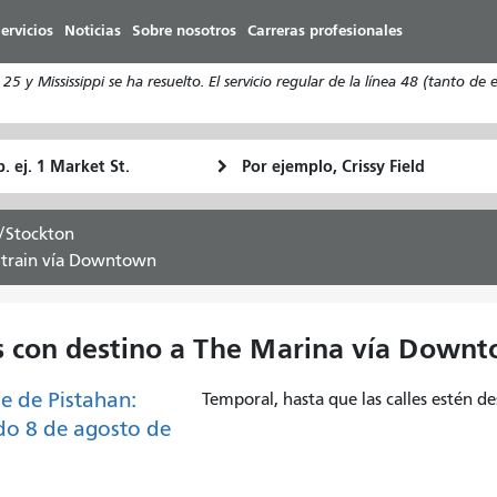
Pasar
ervicios
Noticias
Sobre nosotros
Carreras profesionales
al
contenido
5 y Mississippi se ha resuelto. El servicio regular de la línea 48 (tanto 
principal
ugar
Ubicación
Cómo
e
final
quiero
rtida
viajar
/Stockton
altrain vía Downtown
s con destino a The Marina vía Downt
le de Pistahan:
Temporal, hasta que las calles estén d
o 8 de agosto de