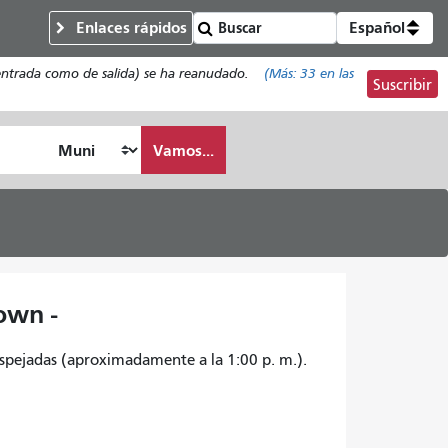
Enlaces rápidos
Español
de entrada como de salida) se ha reanudado.
(Más:
33
en las
Suscribir
Vamos...
own -
espejadas (aproximadamente a la 1:00 p. m.).