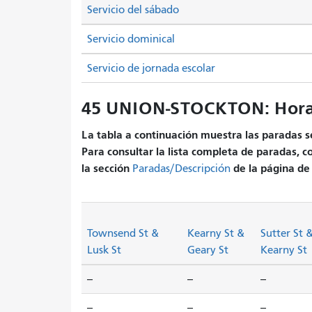
Servicio del sábado
Servicio dominical
Servicio de jornada escolar
45 UNION-STOCKTON: Hora
La tabla a continuación muestra las paradas se
Para consultar la lista completa de paradas, c
la sección
de la página de 
Paradas/Descripción
Townsend St &
Kearny St &
Sutter St 
Lusk St
Geary St
Kearny St
--
--
--
--
--
--