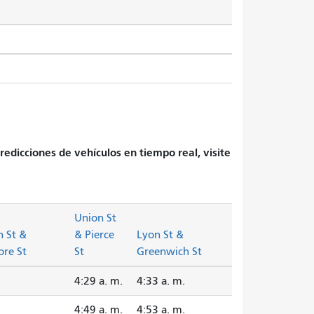
redicciones de vehículos en tiempo real, visite
Union St
n St &
& Pierce
Lyon St &
ore St
St
Greenwich St
4:29 a. m.
4:33 a. m.
4:49 a. m.
4:53 a. m.