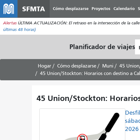
SFMTA
Cómo desplazarse
Proyectos
Calendario
S
Alertas
ÚLTIMA ACTUALIZACIÓN: El retraso en la intersección de la calle 2
últimas 48 horas)
L
Planificador de viajes
d
pa
Hogar
Cómo desplazarse
Muni
45 Union
45 Union/Stockton: Horarios con destino a C
45 Union/Stockton: Horario
Desfi
sábad
2026