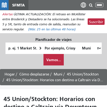
Pasar
SFMTA
Alt
al
nav
Alertas
ÚLTIMA ACTUALIZACIÓN: El retraso en McAllister
contenido
entre Broderick y Divisadero se ha solucionado. Las líneas
principal
Suscribir
5 y 5R, tanto de entrada como de salida, reanudan su
servicio regular.
(Más:
25
en las últimas 48 horas)
Planificador de viajes
Lugar
Ubicación
de
final
Cómo
partida
Vamos...
quiero
viajar
Hogar
Cómo desplazarse
Muni
45 Union/Stockton
45 Union/Stockton: Horarios con destino a Caltrain vía Downtown -
45 Union/Stockton: Horarios con
destino a Caltrain vía Downtown -