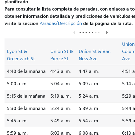
planificado.
Para consultar la lista completa de paradas, con enlaces a to
obtener información detallada y predicciones de vehículos e
visite la sección
de la página de la ruta.
Paradas/Descripción
Union
Lyon St &
Union St &
Union St & Van
Colu
Greenwich St
Pierce St
Ness Ave
Ave
4:40 de la mañana
4:43 a. m.
4:47 a. m.
4:51 a
5:00 a. m.
5:04 a. m.
5:09 a. m.
5:14 a
5:15 de la mañana
5:19 a. m.
5:24 a. m.
5:29 a
5:30 de la mañana
5:34 a. m.
5:39 a. m.
5:44 a
5:45 a. m.
5:49 a. m.
5:54 a. m.
5:59 a
5:59 a. m.
6:03 a. m.
6:08 a. m.
6:13 a