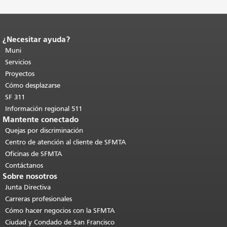
¿Necesitar ayuda?
Fin del contenido de la página.
El resto
de esta página se repite en todas las
Muni
páginas.
Volver al principio del
Servicios
contenido principal
.
Proyectos
Cómo desplazarse
SF 311
Información regional 511
Mantente conectado
Quejas por discriminación
Centro de atención al cliente de SFMTA
Oficinas de SFMTA
Contáctanos
Sobre nosotros
Junta Directiva
Carreras profesionales
Cómo hacer negocios con la SFMTA
Ciudad y Condado de San Francisco