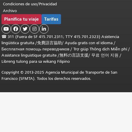
Condiciones de uso/Privacidad
Archivo
Planifica tu viaje
Tarifas





☎
311 (Fuera de SF 415.701.2311; TTY 415.701.2323) Asistencia
lingüística gratuita /
免費語言協助
/
Ayuda gratis con el idioma
/
Бесплатная помощь переводчиков
/
Trợ giúp Thông dịch Miễn phí
/
Assistance linguistique gratuite
/
無料の言語支援
/
무료 언어 지원
/
Libreng tulong para sa wikang Filipino
Copyright © 2013-2025 Agencia Municipal de Transporte de San
Francisco (SFMTA). Todos los derechos reservados.