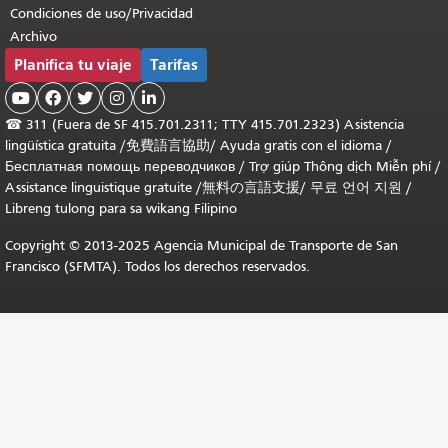
Condiciones de uso/Privacidad
Archivo
Planifica tu viaje
Tarifas





☎
311 (Fuera de SF 415.701.2311; TTY 415.701.2323) Asistencia
lingüística gratuita /
免費語言協助
/
Ayuda gratis con el idioma
/
Бесплатная помощь переводчиков
/
Trợ giúp Thông dịch Miễn phí
/
Assistance linguistique gratuite
/
無料の言語支援
/
무료 언어 지원
/
Libreng tulong para sa wikang Filipino
Copyright © 2013-2025 Agencia Municipal de Transporte de San
Francisco (SFMTA). Todos los derechos reservados.