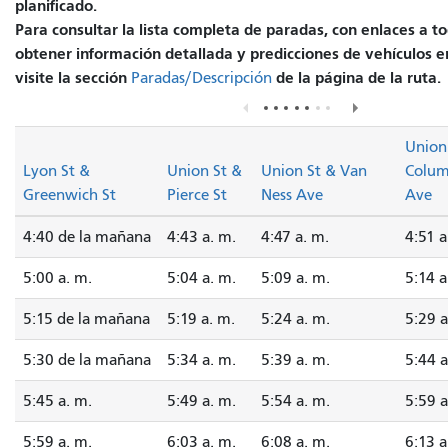
planificado.
Para consultar la lista completa de paradas, con enlaces a to
obtener información detallada y predicciones de vehículos e
visite la sección
de la página de la ruta.
Paradas/Descripción
Union
Lyon St &
Union St &
Union St & Van
Colu
Greenwich St
Pierce St
Ness Ave
Ave
4:40 de la mañana
4:43 a. m.
4:47 a. m.
4:51 a
5:00 a. m.
5:04 a. m.
5:09 a. m.
5:14 a
5:15 de la mañana
5:19 a. m.
5:24 a. m.
5:29 a
5:30 de la mañana
5:34 a. m.
5:39 a. m.
5:44 a
5:45 a. m.
5:49 a. m.
5:54 a. m.
5:59 a
5:59 a. m.
6:03 a. m.
6:08 a. m.
6:13 a