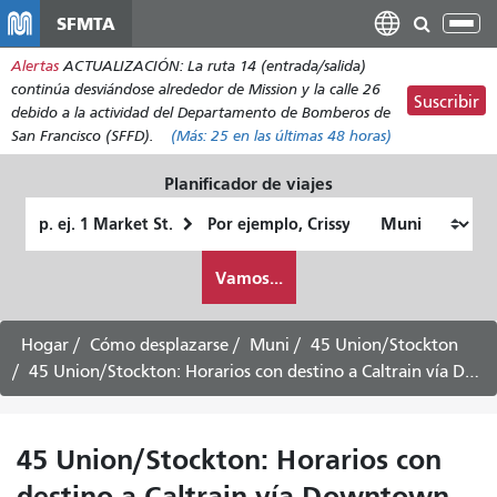
Pasar
SFMTA
Alt
al
nav
Alertas
ACTUALIZACIÓN: La ruta 14 (entrada/salida)
contenido
continúa desviándose alrededor de Mission y la calle 26
principal
Suscribir
debido a la actividad del Departamento de Bomberos de
San Francisco (SFFD).
(Más:
25
en las últimas 48 horas)
Planificador de viajes
Lugar
Ubicación
de
final
Cómo
partida
Vamos...
quiero
viajar
Hogar
Cómo desplazarse
Muni
45 Union/Stockton
45 Union/Stockton: Horarios con destino a Caltrain vía Downtown -
45 Union/Stockton: Horarios con
destino a Caltrain vía Downtown -