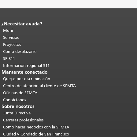
¿Necesitar ayuda?
Fin del contenido de la página.
El resto
de esta página se repite en todas las
Muni
páginas.
Volver al principio del
Servicios
contenido principal
.
Proyectos
Cómo desplazarse
SF 311
Información regional 511
Mantente conectado
Quejas por discriminación
Centro de atención al cliente de SFMTA
Oficinas de SFMTA
Contáctanos
Sobre nosotros
Junta Directiva
Carreras profesionales
Cómo hacer negocios con la SFMTA
Ciudad y Condado de San Francisco