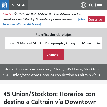
Pasar
SFMTA
Alt
al
nav
Alertas
ÚLTIMA ACTUALIZACIÓN: El problema con los
contenido
semáforos en Filbert y Columbus ya está resuelto.
(Más:
Suscribir
principal
16
en las últimas 48 horas)
Planificador de viajes
Lugar
Ubicación
de
final
Cómo
partida
Vamos...
quiero
viajar
Hogar
Cómo desplazarse
Muni
45 Union/Stockton
45 Union/Stockton: Horarios con destino a Caltrain vía Downtown
45 Union/Stockton: Horarios con
destino a Caltrain vía Downtown