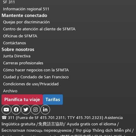
SF 311
Información regional 511
Mantente conectado
Quejas por discriminación
Centro de atención al cliente de SFMTA
Oficinas de SFMTA
Contáctanos
Sobre nosotros
Junta Directiva
Carreras profesionales
Cómo hacer negocios con la SFMTA
Ciudad y Condado de San Francisco
Condiciones de uso/Privacidad
Archivo
Planifica tu viaje
Tarifas





☎
311 (Fuera de SF 415.701.2311; TTY 415.701.2323) Asistencia
lingüística gratuita /
免費語言協助
/
Ayuda gratis con el idioma
/
Бесплатная помощь переводчиков
/
Trợ giúp Thông dịch Miễn phí
/