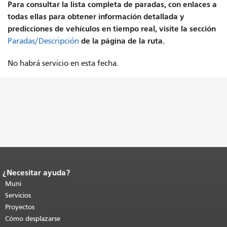
Para consultar la lista completa de paradas, con enlaces a
todas ellas para obtener información detallada y
predicciones de vehículos en tiempo real, visite la sección
de la página de la ruta.
Paradas/Descripción
No habrá servicio en esta fecha.
¿Necesitar ayuda?
Fin del contenido de la página.
El resto
de esta página se repite en todas las
Muni
páginas.
Volver al principio del
Servicios
contenido principal
.
Proyectos
Cómo desplazarse