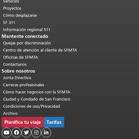
páginas.
Volver al principio del
Servicios
contenido principal
.
Proyectos
Cómo desplazarse
SF 311
Información regional 511
Mantente conectado
Quejas por discriminación
Centro de atención al cliente de SFMTA
Oficinas de SFMTA
Contáctanos
Sobre nosotros
Junta Directiva
Carreras profesionales
Cómo hacer negocios con la SFMTA
Ciudad y Condado de San Francisco
Condiciones de uso/Privacidad
Archivo
Planifica tu viaje
Tarifas




