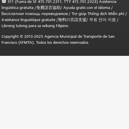
☎
311 (Fuera de SF 415.701.2311; TTY 415.701.2323) Asistencia
lingüística gratuita /
免費語言協助
/
Ayuda gratis con el idioma
/
Бесплатная помощь переводчиков
/
Trợ giúp Thông dịch Miễn phí
/
Assistance linguistique gratuite
/
無料の言語支援
/
무료 언어 지원
/
Libreng tulong para sa wikang Filipino
Copyright © 2013-2025 Agencia Municipal de Transporte de San
Francisco (SFMTA). Todos los derechos reservados.