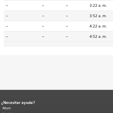
--
--
--
3:22 a. m.
--
--
--
3:52 a. m.
--
--
--
4:22 a. m.
--
--
--
4:52 a. m.
¿Necesitar ayuda?
Fin del contenido de la página.
El resto
de esta página se repite en todas las
Muni