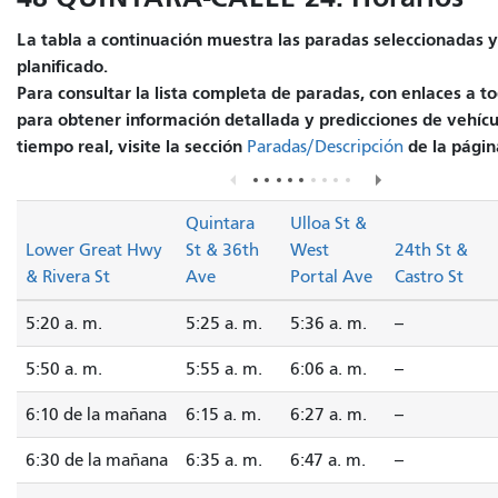
La tabla a continuación muestra las paradas seleccionadas y 
planificado.
Para consultar la lista completa de paradas, con enlaces a to
para obtener información detallada y predicciones de vehícu
tiempo real, visite la sección
de la página
Paradas/Descripción
Quintara
Ulloa St &
Lower Great Hwy
St & 36th
West
24th St &
& Rivera St
Ave
Portal Ave
Castro St
5:20 a. m.
5:25 a. m.
5:36 a. m.
--
5:50 a. m.
5:55 a. m.
6:06 a. m.
--
6:10 de la mañana
6:15 a. m.
6:27 a. m.
--
6:30 de la mañana
6:35 a. m.
6:47 a. m.
--