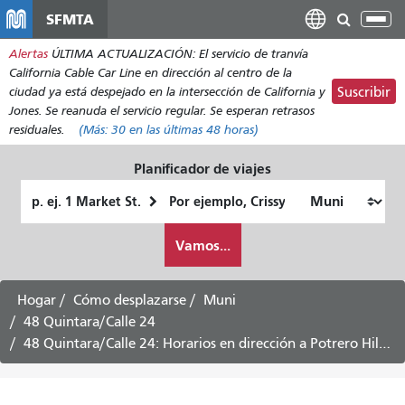
Pasar
SFMTA
Alt
al
nav
Alertas
ÚLTIMA ACTUALIZACIÓN: El servicio de tranvía
contenido
California Cable Car Line en dirección al centro de la
principal
ciudad ya está despejado en la intersección de California y
Suscribir
Jones. Se reanuda el servicio regular. Se esperan retrasos
residuales.
(Más:
30
en las últimas 48 horas)
Planificador de viajes
Lugar
Ubicación
de
final
Cómo
partida
Vamos...
quiero
viajar
Hogar
Cómo desplazarse
Muni
48 Quintara/Calle 24
48 Quintara/Calle 24: Horarios en dirección a Potrero Hill - Servicio de los sábados