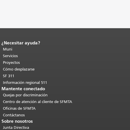
¿Necesitar ayuda?
Fin del contenido de la página.
El resto
de esta página se repite en todas las
Muni
páginas.
Volver al principio del
Servicios
contenido principal
.
Proyectos
Cómo desplazarse
SF 311
Información regional 511
Mantente conectado
Quejas por discriminación
Centro de atención al cliente de SFMTA
Oficinas de SFMTA
Contáctanos
Sobre nosotros
Junta Directiva