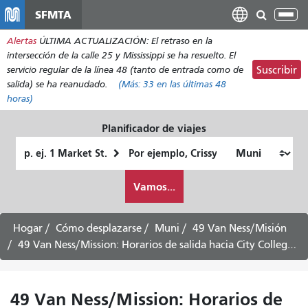
Pasar
SFMTA
Alt
al
nav
Alertas
ÚLTIMA ACTUALIZACIÓN: El retraso en la
contenido
intersección de la calle 25 y Mississippi se ha resuelto. El
principal
servicio regular de la línea 48 (tanto de entrada como de
Suscribir
salida) se ha reanudado.
(Más:
33
en las últimas 48
horas)
Planificador de viajes
Lugar
Ubicación
de
final
Cómo
partida
Vamos...
quiero
viajar
Hogar
Cómo desplazarse
Muni
49 Van Ness/Misión
49 Van Ness/Mission: Horarios de salida hacia City College - 27 de julio de 2026
49 Van Ness/Mission: Horarios de