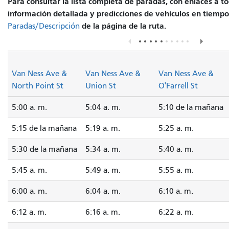
Para consultar la lista completa de paradas, con enlaces a t
información detallada y predicciones de vehículos en tiempo r
de la página de la ruta.
Paradas/Descripción
Van Ness Ave &
Van Ness Ave &
Van Ness Ave &
North Point St
Union St
O'Farrell St
5:00 a. m.
5:04 a. m.
5:10 de la mañana
5:15 de la mañana
5:19 a. m.
5:25 a. m.
5:30 de la mañana
5:34 a. m.
5:40 a. m.
5:45 a. m.
5:49 a. m.
5:55 a. m.
6:00 a. m.
6:04 a. m.
6:10 a. m.
6:12 a. m.
6:16 a. m.
6:22 a. m.