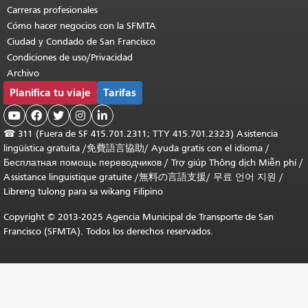
Carreras profesionales
Cómo hacer negocios con la SFMTA
Ciudad y Condado de San Francisco
Condiciones de uso/Privacidad
Archivo
Planifica tu viaje
Tarifas





☎
311 (Fuera de SF 415.701.2311; TTY 415.701.2323) Asistencia
lingüística gratuita /
免費語言協助
/
Ayuda gratis con el idioma
/
Бесплатная помощь переводчиков
/
Trợ giúp Thông dịch Miễn phí
/
Assistance linguistique gratuite
/
無料の言語支援
/
무료 언어 지원
/
Libreng tulong para sa wikang Filipino
Copyright © 2013-2025 Agencia Municipal de Transporte de San
Francisco (SFMTA). Todos los derechos reservados.