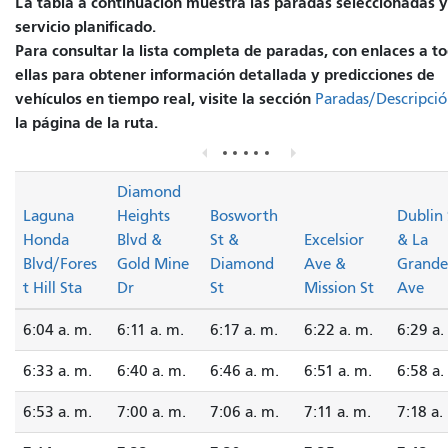
La tabla a continuación muestra las paradas seleccionadas y
servicio planificado.
Para consultar la lista completa de paradas, con enlaces a t
ellas para obtener información detallada y predicciones de
vehículos en tiempo real, visite la sección
Paradas/Descripci
la página de la ruta.
Diamond
Laguna
Heights
Bosworth
Dublin 
Honda
Blvd &
St &
Excelsior
& La
Blvd/Fores
Gold Mine
Diamond
Ave &
Grande
t Hill Sta
Dr
St
Mission St
Ave
6:04 a. m.
6:11 a. m.
6:17 a. m.
6:22 a. m.
6:29 a.
6:33 a. m.
6:40 a. m.
6:46 a. m.
6:51 a. m.
6:58 a.
6:53 a. m.
7:00 a. m.
7:06 a. m.
7:11 a. m.
7:18 a.