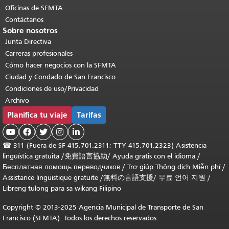
Oficinas de SFMTA
Contáctanos
Sobre nosotros
Junta Directiva
Carreras profesionales
Cómo hacer negocios con la SFMTA
Ciudad y Condado de San Francisco
Condiciones de uso/Privacidad
Archivo
Planifica tu viaje
Tarifas





☎
311 (Fuera de SF 415.701.2311; TTY 415.701.2323) Asistencia
lingüística gratuita /
免費語言協助
/
Ayuda gratis con el idioma
/
Бесплатная помощь переводчиков
/
Trợ giúp Thông dịch Miễn phí
/
Assistance linguistique gratuite
/
無料の言語支援
/
무료 언어 지원
/
Libreng tulong para sa wikang Filipino
Copyright © 2013-2025 Agencia Municipal de Transporte de San
Francisco (SFMTA). Todos los derechos reservados.