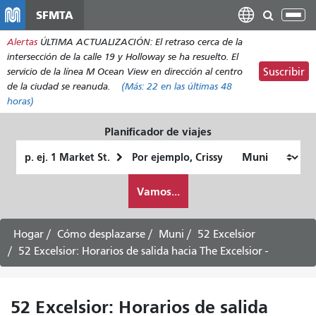
Pasar
SFMTA
Alt
al
nav
Alertas
ÚLTIMA ACTUALIZACIÓN: El retraso cerca de la
contenido
intersección de la calle 19 y Holloway se ha resuelto. El
principal
servicio de la línea M Ocean View en dirección al centro
Suscribir
de la ciudad se reanuda.
(Más:
22
en las últimas 48
horas)
Planificador de viajes
Lugar
Ubicación
de
final
Cómo
partida
Vamos...
quiero
viajar
Hogar
Cómo desplazarse
Muni
52 Excelsior
52 Excelsior: Horarios de salida hacia The Excelsior -
52 Excelsior: Horarios de salida