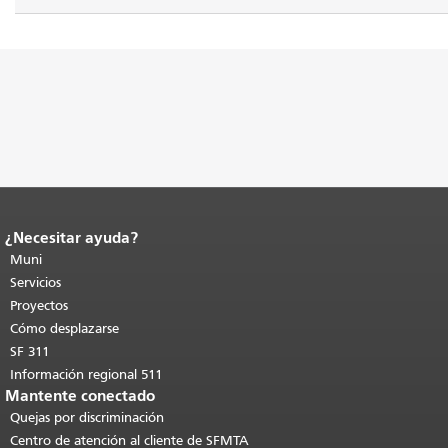
¿Necesitar ayuda?
Fin del contenido de la página.
El resto
de esta página se repite en todas las
Muni
páginas.
Volver al principio del
Servicios
contenido principal
.
Proyectos
Cómo desplazarse
SF 311
Información regional 511
Mantente conectado
Quejas por discriminación
Centro de atención al cliente de SFMTA