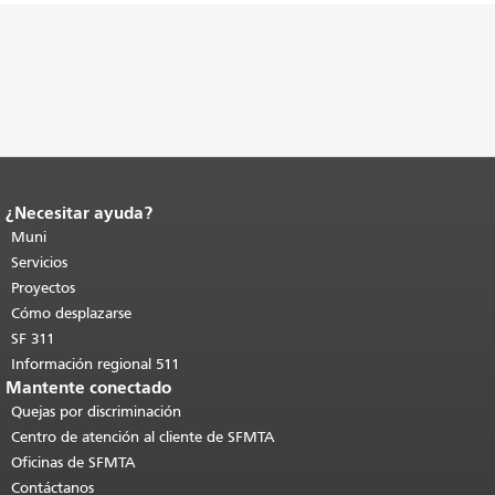
¿Necesitar ayuda?
Fin del contenido de la página.
El resto
de esta página se repite en todas las
Muni
páginas.
Volver al principio del
Servicios
contenido principal
.
Proyectos
Cómo desplazarse
SF 311
Información regional 511
Mantente conectado
Quejas por discriminación
Centro de atención al cliente de SFMTA
Oficinas de SFMTA
Contáctanos