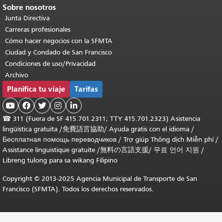
Sobre nosotros
Junta Directiva
Carreras profesionales
Cómo hacer negocios con la SFMTA
Ciudad y Condado de San Francisco
Condiciones de uso/Privacidad
Archivo
Planifica tu viaje
Tarifas





☎
311 (Fuera de SF 415.701.2311; TTY 415.701.2323) Asistencia
lingüística gratuita /
免費語言協助
/
Ayuda gratis con el idioma
/
Бесплатная помощь переводчиков
/
Trợ giúp Thông dịch Miễn phí
/
Assistance linguistique gratuite
/
無料の言語支援
/
무료 언어 지원
/
Libreng tulong para sa wikang Filipino
Copyright © 2013-2025 Agencia Municipal de Transporte de San
Francisco (SFMTA). Todos los derechos reservados.