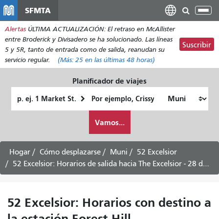
Pasar
SFMTA
Alt
al
nav
Alertas
ÚLTIMA ACTUALIZACIÓN: El retraso en McAllister
contenido
entre Broderick y Divisadero se ha solucionado. Las líneas
principal
Suscribir
5 y 5R, tanto de entrada como de salida, reanudan su
servicio regular.
(Más:
25
en las últimas 48 horas)
Planificador de viajes
Lugar
Ubicación
de
final
Cómo
partida
Vamos...
quiero
viajar
Hogar
Cómo desplazarse
Muni
52 Excelsior
52 Excelsior: Horarios de salida hacia The Excelsior - 28 de agosto de 2026
52 Excelsior: Horarios con destino a
la estación Forest Hill -