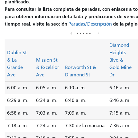
planificado.
Para consultar la lista completa de paradas, con enlaces a to
para obtener información detallada y predicciones de vehícu
tiempo real, visite la sección
de la página
Paradas/Descripción
Diamond
Dublin St
Heights
& La
Mission St
Blvd &
Grande
& Excelsior
Bosworth St &
Gold Mine
Ave
Ave
Diamond St
Dr
6:00 a. m.
6:05 a. m.
6:10 a. m.
6:16 a. m.
6:29 a. m.
6:34 a. m.
6:40 a. m.
6:46 a. m.
6:58 a. m.
7:03 a. m.
7:09 a. m.
7:15 a. m.
7:18 a. m.
7:24 a. m.
7:30 de la mañana
7:36 a. m.