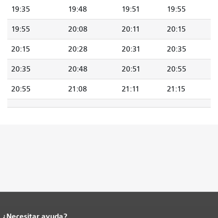
19:35
19:48
19:51
19:55
19:55
20:08
20:11
20:15
20:15
20:28
20:31
20:35
20:35
20:48
20:51
20:55
20:55
21:08
21:11
21:15
¿Necesitar ayuda?
Fin del contenido de la página.
El resto