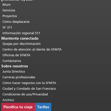
de esta página se repite en todas las
Muni
páginas.
Volver al principio del
Servicios
contenido principal
.
Proyectos
Cómo desplazarse
SF 311
Información regional 511
Mantente conectado
Quejas por discriminación
Centro de atención al cliente de SFMTA
Oficinas de SFMTA
Contáctanos
Sobre nosotros
Junta Directiva
Carreras profesionales
Cómo hacer negocios con la SFMTA
Ciudad y Condado de San Francisco
Condiciones de uso/Privacidad
Archivo
Planifica tu viaje
Tarifas