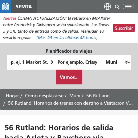
Pasar
SFMTA
Alt
al
nav
Alertas
ÚLTIMA ACTUALIZACIÓN: El retraso en McAllister
contenido
entre Broderick y Divisadero se ha solucionado. Las líneas
principal
Suscribir
5 y 5R, tanto de entrada como de salida, reanudan su
servicio regular.
(Más:
25
en las últimas 48 horas)
Planificador de viajes
Lugar
Ubicación
de
final
Cómo
partida
Vamos...
quiero
viajar
Hogar
Cómo desplazarse
Muni
56 Rutland
56 Rutland: Horarios de trenes con destino a Visitacion Valley - Servicio entre semana
56 Rutland: Horarios de salida
hacia Arleta y Bayshore vía