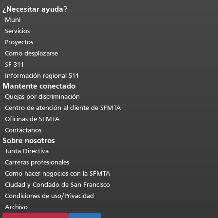
¿Necesitar ayuda?
Fin del contenido de la página.
El resto
de esta página se repite en todas las
Muni
páginas.
Volver al principio del
Servicios
contenido principal
.
Proyectos
Cómo desplazarse
SF 311
Información regional 511
Mantente conectado
Quejas por discriminación
Centro de atención al cliente de SFMTA
Oficinas de SFMTA
Contáctanos
Sobre nosotros
Junta Directiva
Carreras profesionales
Cómo hacer negocios con la SFMTA
Ciudad y Condado de San Francisco
Condiciones de uso/Privacidad
Archivo