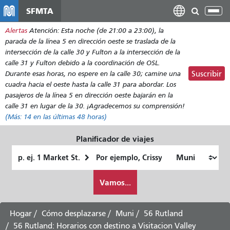
Pasar
SFMTA
Alt
al
nav
Alertas
Atención: Esta noche (de 21:00 a 23:00), la
contenido
parada de la línea 5 en dirección oeste se traslada de la
principal
intersección de la calle 30 y Fulton a la intersección de la
calle 31 y Fulton debido a la coordinación de OSL.
Durante esas horas, no espere en la calle 30; camine una
Suscribir
cuadra hacia el oeste hasta la calle 31 para abordar. Los
pasajeros de la línea 5 en dirección oeste bajarán en la
calle 31 en lugar de la 30. ¡Agradecemos su comprensión!
(Más:
14
en las últimas 48 horas)
Planificador de viajes
Lugar
Ubicación
de
final
Cómo
partida
Vamos...
quiero
viajar
Hogar
Cómo desplazarse
Muni
56 Rutland
56 Rutland: Horarios con destino a Visitacion Valley