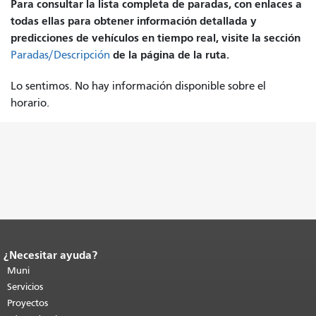
Para consultar la lista completa de paradas, con enlaces a
todas ellas para obtener información detallada y
predicciones de vehículos en tiempo real, visite la sección
de la página de la ruta.
Paradas/Descripción
Lo sentimos. No hay información disponible sobre el
horario.
¿Necesitar ayuda?
Fin del contenido de la página.
El resto
de esta página se repite en todas las
Muni
páginas.
Volver al principio del
Servicios
contenido principal
.
Proyectos