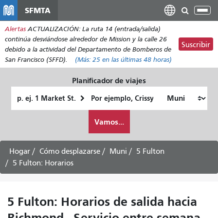
Pasar
SFMTA
Alt
al
nav
Alertas
ACTUALIZACIÓN: La ruta 14 (entrada/salida)
contenido
continúa desviándose alrededor de Mission y la calle 26
principal
Suscribir
debido a la actividad del Departamento de Bomberos de
San Francisco (SFFD).
(Más:
25
en las últimas 48 horas)
Planificador de viajes
Lugar
Ubicación
de
final
Cómo
partida
Vamos...
quiero
viajar
Hogar
Cómo desplazarse
Muni
5 Fulton
5 Fulton: Horarios
5 Fulton: Horarios de salida hacia
Richmond - Servicio entre semana