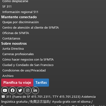
Cómo desplazarse
SF 311
Información regional 511
Mantente conectado
Quejas por discriminación
Centro de atención al cliente de SFMTA
Oficinas de SFMTA
Contáctanos
Sobre nosotros
Junta Directiva
Carreras profesionales
Cómo hacer negocios con la SFMTA
Ciudad y Condado de San Francisco
Condiciones de uso/Privacidad
Archivo
Planifica tu viaje
Tarifas





☎
311 (Fuera de SF 415.701.2311; TTY 415.701.2323) Asistencia
lingüística gratuita /
免費語言協助
/
Ayuda gratis con el idioma
/