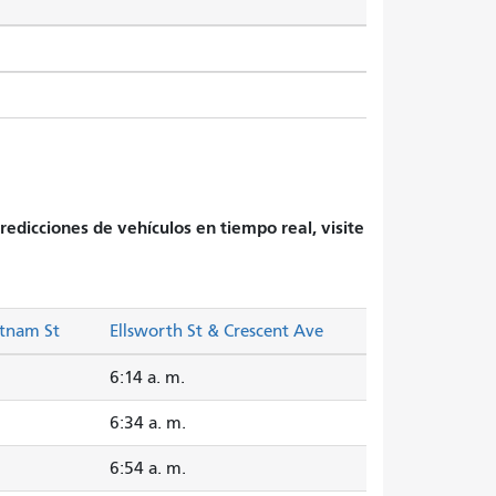
redicciones de vehículos en tiempo real, visite
utnam St
Ellsworth St & Crescent Ave
6:14 a. m.
6:34 a. m.
6:54 a. m.