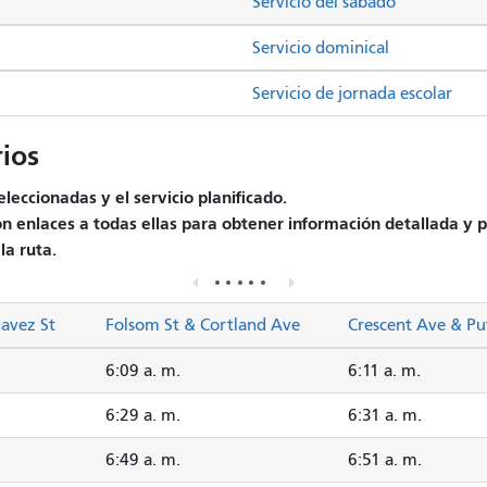
Servicio del sábado
Servicio dominical
Servicio de jornada escolar
ios
leccionadas y el servicio planificado.
on enlaces a todas ellas para obtener información detallada y p
la ruta.
havez St
Folsom St & Cortland Ave
Crescent Ave & P
6:09 a. m.
6:11 a. m.
6:29 a. m.
6:31 a. m.
6:49 a. m.
6:51 a. m.