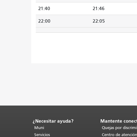
21:40
21:46
22:00
22:05
¿Necesitar ayuda?
Mantente conec
Fin
del
Muni
Quejas por discrim
contenido
Servicios
Centro de atención