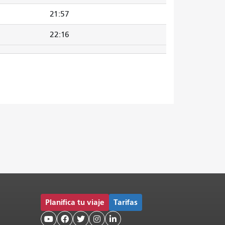
21:57
22:16
Planifica tu viaje
Tarifas




