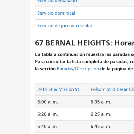
Servicio del sábado
Servicio dominical
Servicio de jornada escolar
67 BERNAL HEIGHTS: Horar
La tabla a continuación muestra las paradas se
Para consultar la lista completa de paradas, c
la sección
de la página de 
Paradas/Descripción
24th St & Mission St
Folsom St & Cesar C
6:00 a. m.
6:05 a. m.
6:20 a. m.
6:25 a. m.
6:40 a. m.
6:45 a. m.