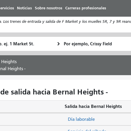
Pasar
ervicios
Noticias
Sobre nosotros
Carreras profesionales
al
contenido
s trenes de entrada y salida de F Market y los muelles 5R, 7 y 9R reanud
principal
ugar
Ubicación
Cómo
e
final
quiero
rtida
viajar
 Heights
nal Heights -
de salida hacia Bernal Heights -
Salida hacia Bernal Heights
Día laborable