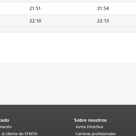
21:51
21:54
22:10
22:13
tado
Sobre nosotros
inación
Junta Directiva
 al cliente de SFMTA
Carreras profesionales