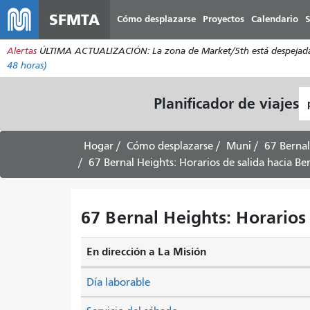
SFMTA
Cómo desplazarse
Proyectos
Calendario
S
Alertas
ÚLTIMA ACTUALIZACIÓN: La zona de Market/5th está despejada. Lo
48 horas)
L
Planificador de viajes
d
pa
Hogar
Cómo desplazarse
Muni
67 Bernal
67 Bernal Heights: Horarios de salida hacia Ber
67 Bernal Heights: Horarios 
En dirección a La Misión
Día laborable