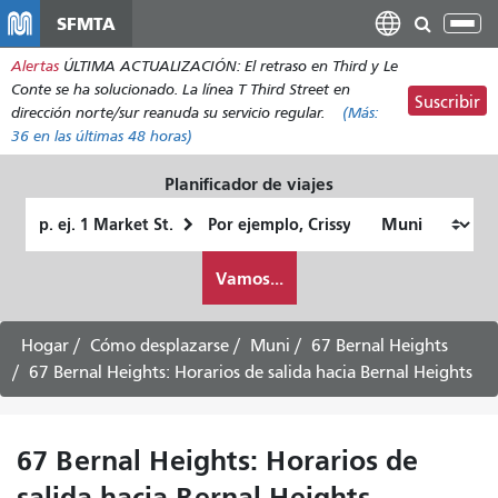
Pasar
SFMTA
Alt
al
nav
Alertas
ÚLTIMA ACTUALIZACIÓN: El retraso en Third y Le
contenido
Conte se ha solucionado. La línea T Third Street en
principal
Suscribir
dirección norte/sur reanuda su servicio regular.
(Más:
36
en las últimas 48 horas)
Planificador de viajes
Lugar
Ubicación
de
final
Cómo
partida
Vamos...
quiero
viajar
Hogar
Cómo desplazarse
Muni
67 Bernal Heights
67 Bernal Heights: Horarios de salida hacia Bernal Heights
67 Bernal Heights: Horarios de
salida hacia Bernal Heights