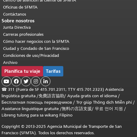
Centro de atención al cliente de SFMTA
Oficinas de SFMTA
Contáctanos
Sobre nosotros
Junta Directiva
Carreras profesionales
Cómo hacer negocios con la SFMTA
Ciudad y Condado de San Francisco
Condiciones de uso/Privacidad
Archivo
Planifica tu viaje
Tarifas





☎
311 (Fuera de SF 415.701.2311; TTY 415.701.2323) Asistencia
lingüística gratuita /
免費語言協助
/
Ayuda gratis con el idioma
/
Бесплатная помощь переводчиков
/
Trợ giúp Thông dịch Miễn phí
/
Assistance linguistique gratuite
/
無料の言語支援
/
무료 언어 지원
/
Libreng tulong para sa wikang Filipino
Copyright © 2013-2025 Agencia Municipal de Transporte de San
Francisco (SFMTA). Todos los derechos reservados.