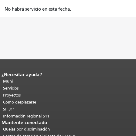
No habrá servicio en esta fecha.
¿Necesitar ayuda?
Fin del contenido de la página.
El resto
de esta página se repite en todas las
Muni
páginas.
Volver al principio del
Servicios
contenido principal
.
Proyectos
Cómo desplazarse
SF 311
Información regional 511
Mantente conectado
Quejas por discriminación